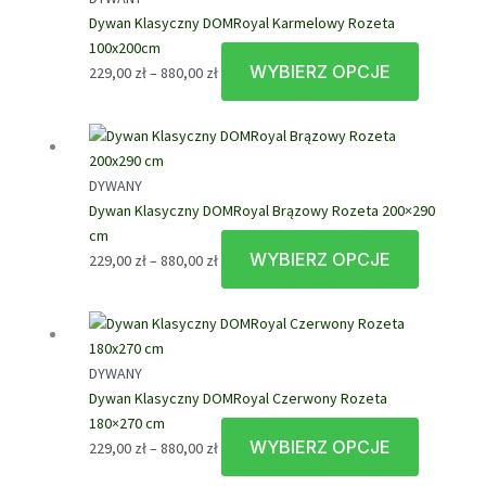
880,00 zł
Opcje
Dywan Klasyczny DOMRoyal Karmelowy Rozeta
można
100x200cm
wybrać
WYBIERZ OPCJE
Zakres
Ten
229,00
zł
–
880,00
zł
na
cen:
produkt
stronie
od
ma
produktu
229,00 zł
wiele
do
wariantów
DYWANY
880,00 zł
Opcje
Dywan Klasyczny DOMRoyal Brązowy Rozeta 200×290
można
cm
wybrać
WYBIERZ OPCJE
Zakres
Ten
229,00
zł
–
880,00
zł
na
cen:
produkt
stronie
od
ma
produktu
229,00 zł
wiele
do
wariantów
DYWANY
880,00 zł
Opcje
Dywan Klasyczny DOMRoyal Czerwony Rozeta
można
180×270 cm
wybrać
WYBIERZ OPCJE
Zakres
Ten
229,00
zł
–
880,00
zł
na
cen:
produkt
stronie