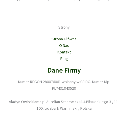
Strony
Strona Główna
O Nas
Kontakt
Blog
Dane Firmy
Numer REGON 280076061 wpisany w CEIDG. Numer Nip.
PL7431843528
Aladyn Owireklama.pl Aurelian Stasewicz ul.J.Piłsudskiego 3 , 11-
100, Lidzbark Warminski , Polska