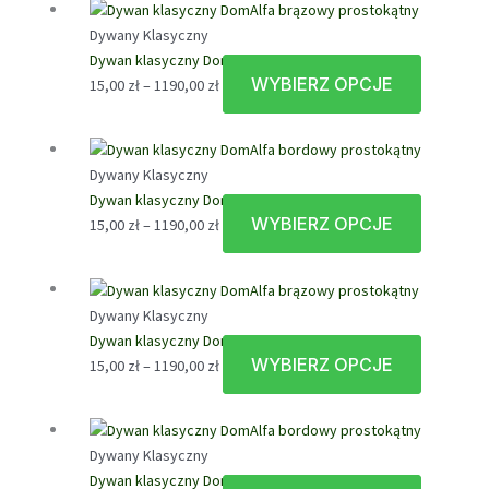
na
15,00 zł
wiele
stronie
Dywany Klasyczny
do
wariantów
produktu
Dywan klasyczny DomAlfa brązowy prostokątny
1190,00 zł
Opcje
WYBIERZ OPCJE
Zakres
Ten
15,00
zł
–
1190,00
zł
można
cen:
produkt
wybrać
od
ma
na
15,00 zł
wiele
stronie
Dywany Klasyczny
do
wariantów
produktu
Dywan klasyczny DomAlfa bordowy prostokątny
1190,00 zł
Opcje
WYBIERZ OPCJE
Zakres
Ten
15,00
zł
–
1190,00
zł
można
cen:
produkt
wybrać
od
ma
na
15,00 zł
wiele
stronie
Dywany Klasyczny
do
wariantów
produktu
Dywan klasyczny DomAlfa brązowy prostokątny
1190,00 zł
Opcje
WYBIERZ OPCJE
Zakres
Ten
15,00
zł
–
1190,00
zł
można
cen:
produkt
wybrać
od
ma
na
15,00 zł
wiele
stronie
Dywany Klasyczny
do
wariantów
produktu
Dywan klasyczny DomAlfa bordowy prostokątny