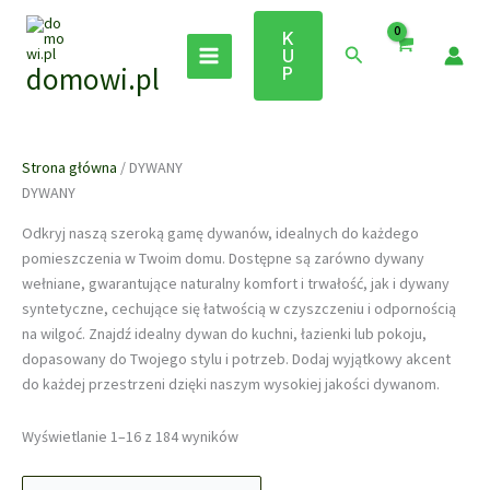
Przejdź
do
K
Szukaj
U
treści
domowi.pl
P
Strona główna
/ DYWANY
DYWANY
Odkryj naszą szeroką gamę dywanów, idealnych do każdego
pomieszczenia w Twoim domu. Dostępne są zarówno dywany
wełniane, gwarantujące naturalny komfort i trwałość, jak i dywany
syntetyczne, cechujące się łatwością w czyszczeniu i odpornością
na wilgoć. Znajdź idealny dywan do kuchni, łazienki lub pokoju,
dopasowany do Twojego stylu i potrzeb. Dodaj wyjątkowy akcent
do każdej przestrzeni dzięki naszym wysokiej jakości dywanom.
Posortowane
Wyświetlanie 1–16 z 184 wyników
według
najnowszych