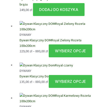
brązu
DODAJ DO KOSZYKA
249,00
zł
DYWANY
Dywan Klasyczny DOMRoyal Zielony Rozeta
100x200cm
WYBIERZ OPCJE
Zakres
Ten
229,00
zł
–
880,00
zł
cen:
produkt
od
ma
229,00 zł
wiele
DYWANY
do
wariantów
Dywan Klasyczny DomRoyal czarny
880,00 zł
Opcje
WYBIERZ OPCJE
Zakres
Ten
135,00
zł
–
880,00
zł
można
cen:
produkt
wybrać
od
ma
na
135,00 zł
wiele
stronie
do
wariantów
produktu
DYWANY