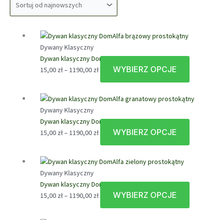
Dywany Klasyczny
Dywan klasyczny DomAlfa brązowy prostokątny
WYBIERZ OPCJE
Zakres
Ten
15,00
zł
–
1190,00
zł
cen:
produkt
od
ma
15,00 zł
wiele
Dywany Klasyczny
do
wariantów
Dywan klasyczny DomAlfa granatowy prostokątny
1190,00 zł
Opcje
WYBIERZ OPCJE
Zakres
Ten
15,00
zł
–
1190,00
zł
można
cen:
produkt
wybrać
od
ma
na
15,00 zł
wiele
stronie
Dywany Klasyczny
do
wariantów
produktu
Dywan klasyczny DomAlfa zielony prostokątny
1190,00 zł
Opcje
WYBIERZ OPCJE
Zakres
Ten
15,00
zł
–
1190,00
zł
można
cen:
produkt
wybrać
od
ma