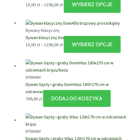
1190,00 zł
Opcje
WYBIERZ OPCJE
Zakres
Ten
15,00
zł
–
1190,00
zł
można
cen:
produkt
wybrać
od
ma
na
15,00 zł
wiele
stronie
Dywany Klasyczny
do
wariantów
produktu
Dywan klasyczny DomAlfa brązowy prostokątny
1190,00 zł
Opcje
WYBIERZ OPCJE
Zakres
Ten
15,00
zł
–
1190,00
zł
można
cen:
produkt
wybrać
od
ma
na
15,00 zł
wiele
stronie
do
wariantów
produktu
DYWANY
1190,00 zł
Opcje
Dywan Gęsty i gruby DomVitus 180×270 cm w
można
odcieniach brązu/beżu
wybrać
DODAJ DO KOSZYKA
709,00
zł
na
stronie
produktu
DYWANY
Dywan Gęsty i gruby Vitus 120×170 cm w odcieniach