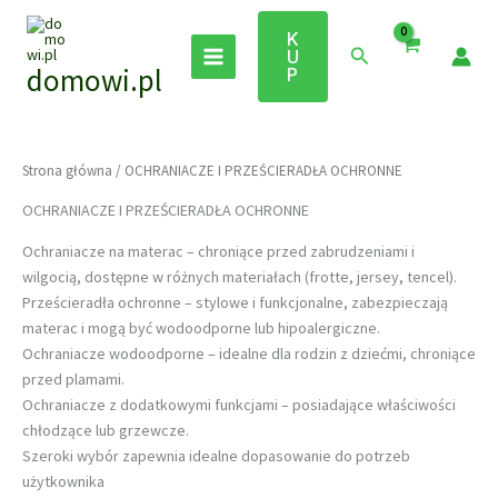
Przejdź
do
K
Szukaj
U
treści
domowi.pl
P
Strona główna
/ OCHRANIACZE I PRZEŚCIERADŁA OCHRONNE
OCHRANIACZE I PRZEŚCIERADŁA OCHRONNE
Ochraniacze na materac – chroniące przed zabrudzeniami i
wilgocią, dostępne w różnych materiałach (frotte, jersey, tencel).
Prześcieradła ochronne – stylowe i funkcjonalne, zabezpieczają
materac i mogą być wodoodporne lub hipoalergiczne.
Ochraniacze wodoodporne – idealne dla rodzin z dziećmi, chroniące
przed plamami.
Ochraniacze z dodatkowymi funkcjami – posiadające właściwości
chłodzące lub grzewcze.
Szeroki wybór zapewnia idealne dopasowanie do potrzeb
użytkownika