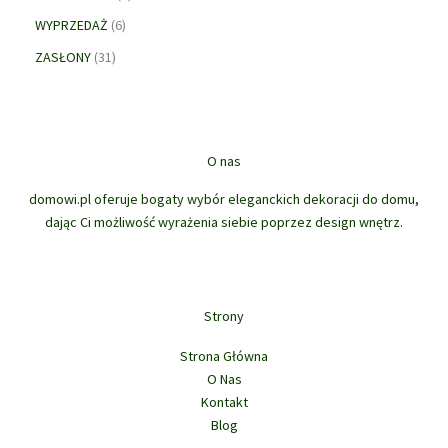
p
d
y
p
k
o
w
r
u
6
WYPRZEDAŻ
6
r
t
d
o
k
p
3
o
ó
u
ZASŁONY
31
d
t
r
1
d
w
k
u
ó
o
p
u
t
k
w
d
r
k
ó
t
u
o
t
w
ó
k
d
ó
O nas
w
t
u
w
ó
domowi.pl oferuje bogaty wybór eleganckich dekoracji do domu,
k
w
dając Ci możliwość wyrażenia siebie poprzez design wnętrz.
t
ó
w
Strony
Strona Główna
O Nas
Kontakt
Blog