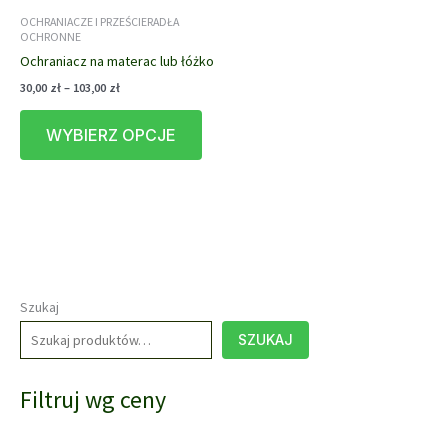
Opcje
stron
OCHRANIACZE I PRZEŚCIERADŁA
można
OCHRONNE
prod
wybrać
Ochraniacz na materac lub łóżko
na
Zakres
30,00
zł
–
103,00
zł
stronie
cen:
Ten
produktu
od
WYBIERZ OPCJE
produkt
30,00 zł
do
ma
103,00 zł
wiele
wariantów.
Opcje
można
wybrać
na
Szukaj
stronie
SZUKAJ
produktu
Filtruj wg ceny