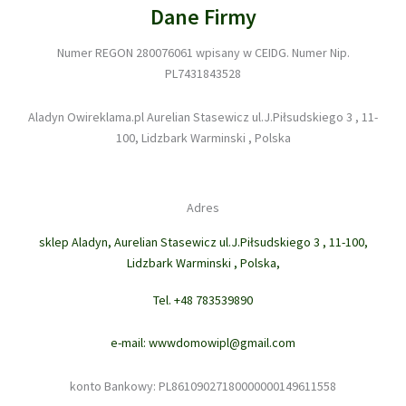
Dane Firmy
Numer REGON 280076061 wpisany w CEIDG. Numer Nip.
PL7431843528
Aladyn Owireklama.pl Aurelian Stasewicz ul.J.Piłsudskiego 3 , 11-
100, Lidzbark Warminski , Polska
Adres
sklep Aladyn, Aurelian Stasewicz ul.J.Piłsudskiego 3 , 11-100,
Lidzbark Warminski , Polska,
Tel. +48 783539890
e-mail: wwwdomowipl@gmail.com
konto Bankowy: PL86109027180000000149611558