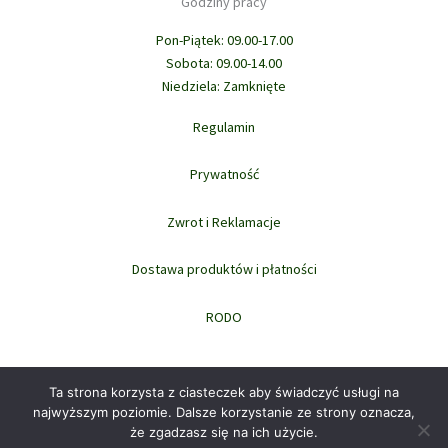
Godziny pracy
Pon-Piątek: 09.00-17.00
Sobota: 09.00-14.00
Niedziela: Zamknięte
Regulamin
Prywatność
Zwrot i Reklamacje
Dostawa produktów i płatności
RODO
Ta strona korzysta z ciasteczek aby świadczyć usługi na
najwyższym poziomie. Dalsze korzystanie ze strony oznacza,
że zgadzasz się na ich użycie.
Prawa autorskie © 2026 domowi.pl