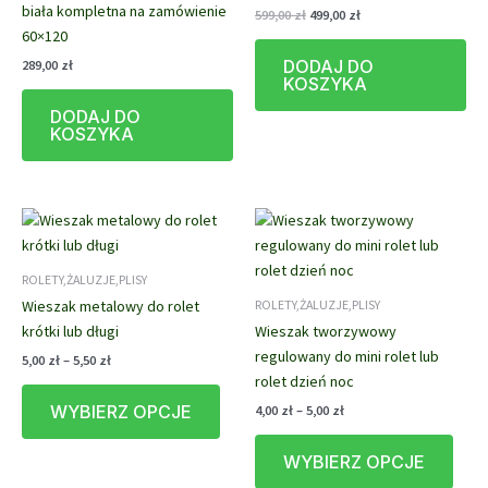
biała kompletna na zamówienie
Pierwotna
Aktualna
599,00
zł
499,00
zł
cena
cena
60×120
wynosiła:
wynosi:
DODAJ DO
289,00
zł
599,00 zł.
499,00 zł.
KOSZYKA
DODAJ DO
KOSZYKA
ROLETY,ŻALUZJE,PLISY
Wieszak metalowy do rolet
ROLETY,ŻALUZJE,PLISY
krótki lub długi
Wieszak tworzywowy
regulowany do mini rolet lub
Zakres
5,00
zł
–
5,50
zł
cen:
rolet dzień noc
Ten
od
Zakres
WYBIERZ OPCJE
4,00
zł
–
5,00
zł
produkt
5,00 zł
cen:
do
ma
Ten
od
5,50 zł
WYBIERZ OPCJE
wiele
prod
4,00 zł
do
wariantów.
ma