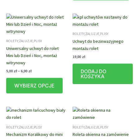
5,00 zł
Opcje
wiele
można
waria
wybrać
Opcj
na
możn
ROLETY,ŻALUZJE,PLISY
stronie
wybr
Uchwyt do bezinwazyjnego
ROLETY,ŻALUZJE,PLISY
produktu
na
Uniwersalny uchwyt do rolet
montażu rolet
stron
Mini lub Dzień i Noc, montaż
prod
19,00
zł
witrynowy
Zakres
DODAJ DO
5,00
zł
–
6,00
zł
cen:
KOSZYKA
Ten
od
WYBIERZ OPCJE
produkt
5,00 zł
do
ma
6,00 zł
wiele
wariantów.
Opcje
można
ROLETY,ŻALUZJE,PLISY
ROLETY,ŻALUZJE,PLISY
wybrać
Mechanizm Koralikowy do mini
Roleta okienna na zamówienie
na