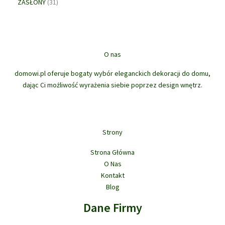
3
o
ó
u
ZASŁONY
31
d
t
r
1
d
w
k
u
ó
o
p
u
t
k
w
d
r
k
ó
t
u
o
t
w
ó
k
d
ó
O nas
w
t
u
w
ó
domowi.pl oferuje bogaty wybór eleganckich dekoracji do domu,
k
w
dając Ci możliwość wyrażenia siebie poprzez design wnętrz.
t
ó
w
Strony
Strona Główna
O Nas
Kontakt
Blog
Dane Firmy