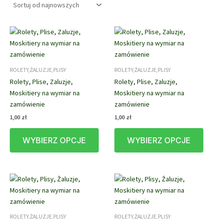
najnowszych
ROLETY,ŻALUZJE,PLISY
ROLETY,ŻALUZJE,PLISY
Rolety, Plise, Zaluzje,
Rolety, Plise, Zaluzje,
Moskitiery na wymiar na
Moskitiery na wymiar na
zamówienie
zamówienie
1,00
zł
1,00
zł
Ten
Ten
WYBIERZ OPCJE
WYBIERZ OPCJE
produkt
prod
ma
ma
wiele
wiele
wariantów.
waria
Opcje
Opcj
można
możn
wybrać
wybr
ROLETY,ŻALUZJE,PLISY
ROLETY,ŻALUZJE,PLISY
na
na