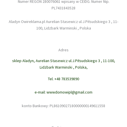
Numer REGON 280076061 wpisany w CEIDG. Numer Nip.
PL7431843528
Aladyn Owireklama.pl Aurelian Stasewicz ul.J.Piłsudskiego 3 , 11-
100, Lidzbark Warminski , Polska
Adres
sklep Aladyn, Aurelian Stasewicz ul.J.Piłsudskiego 3 , 11-100,
Lidzbark Warminski , Polska,
Tel. +48 783539890
e-mail: wwwdomowipl@gmail.com
konto Bankowy: PL86109027180000000149611558