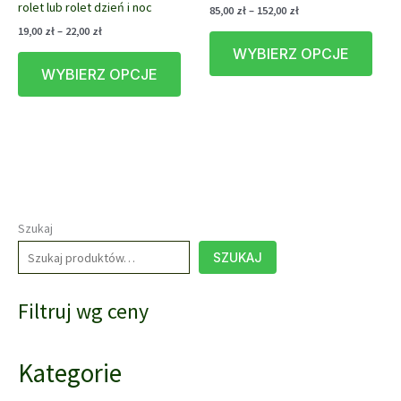
rolet lub rolet dzień i noc
stronie
Zakres
85,00
zł
–
152,00
zł
cen:
produktu
Zakres
19,00
zł
–
22,00
zł
Ten
od
cen:
WYBIERZ OPCJE
Ten
prod
85,00 zł
od
do
WYBIERZ OPCJE
produkt
ma
19,00 zł
152,00 zł
do
ma
wiele
22,00 zł
wiele
waria
wariantów.
Opcj
Opcje
możn
można
wybr
wybrać
na
na
stron
Szukaj
stronie
prod
SZUKAJ
produktu
Filtruj wg ceny
Kategorie