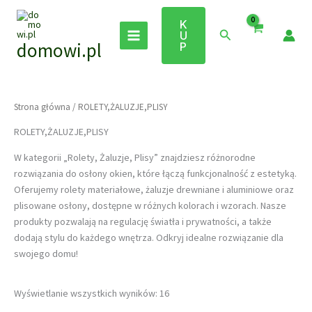
Przejdź
do
K
Szukaj
U
treści
domowi.pl
P
Strona główna
/ ROLETY,ŻALUZJE,PLISY
ROLETY,ŻALUZJE,PLISY
W kategorii „Rolety, Żaluzje, Plisy” znajdziesz różnorodne
rozwiązania do osłony okien, które łączą funkcjonalność z estetyką.
Oferujemy rolety materiałowe, żaluzje drewniane i aluminiowe oraz
plisowane osłony, dostępne w różnych kolorach i wzorach. Nasze
produkty pozwalają na regulację światła i prywatności, a także
dodają stylu do każdego wnętrza. Odkryj idealne rozwiązanie dla
swojego domu!
Posortowane
Wyświetlanie wszystkich wyników: 16
według