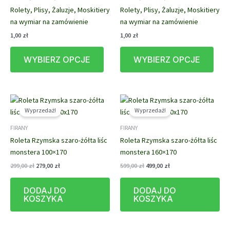
Rolety, Plisy, Żaluzje, Moskitiery
Rolety, Plisy, Żaluzje, Moskitiery
stronie
stron
na wymiar na zamówienie
na wymiar na zamówienie
produktu
prod
1,00
zł
1,00
zł
Ten
Ten
WYBIERZ OPCJE
WYBIERZ OPCJE
produkt
prod
ma
ma
wiele
wiele
wariantów.
waria
Opcje
Opcj
Wyprzedaż!
Wyprzedaż!
można
możn
FIRANY
FIRANY
wybrać
wybr
Roleta Rzymska szaro-żółta liśc
Roleta Rzymska szaro-żółta liśc
na
na
monstera 100×170
monstera 160×170
stronie
stron
produktu
prod
Pierwotna
Aktualna
Pierwotna
Aktualna
299,00
zł
279,00
zł
599,00
zł
499,00
zł
cena
cena
cena
cena
wynosiła:
wynosi:
wynosiła:
wynosi:
DODAJ DO
DODAJ DO
299,00 zł.
279,00 zł.
599,00 zł.
499,00 zł.
KOSZYKA
KOSZYKA