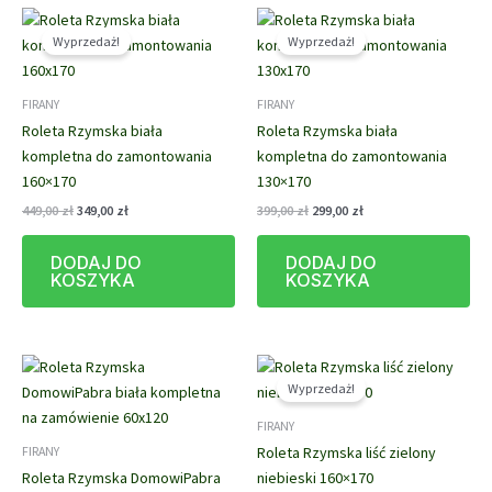
Wyprzedaż!
Wyprzedaż!
FIRANY
FIRANY
Roleta Rzymska biała
Roleta Rzymska biała
kompletna do zamontowania
kompletna do zamontowania
160×170
130×170
Pierwotna
Aktualna
Pierwotna
Aktualna
449,00
zł
349,00
zł
399,00
zł
299,00
zł
cena
cena
cena
cena
wynosiła:
wynosi:
wynosiła:
wynosi:
DODAJ DO
DODAJ DO
449,00 zł.
349,00 zł.
399,00 zł.
299,00 zł.
KOSZYKA
KOSZYKA
Wyprzedaż!
FIRANY
Roleta Rzymska liść zielony
FIRANY
Roleta Rzymska DomowiPabra
niebieski 160×170