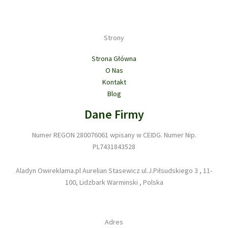
Strony
Strona Główna
O Nas
Kontakt
Blog
Dane Firmy
Numer REGON 280076061 wpisany w CEIDG. Numer Nip.
PL7431843528
Aladyn Owireklama.pl Aurelian Stasewicz ul.J.Piłsudskiego 3 , 11-
100, Lidzbark Warminski , Polska
Adres