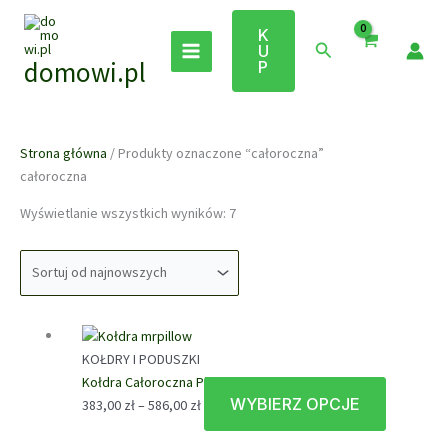
Przejdź
do
K
Szukaj
U
treści
domowi.pl
P
Strona główna
/ Produkty oznaczone “całoroczna”
całoroczna
Posortowane
Wyświetlanie wszystkich wyników: 7
według
najnowszych
KOŁDRY I PODUSZKI
Kołdra Całoroczna Pierze AMZ
WYBIERZ OPCJE
Zakres
Ten
383,00
zł
–
586,00
zł
cen:
produkt