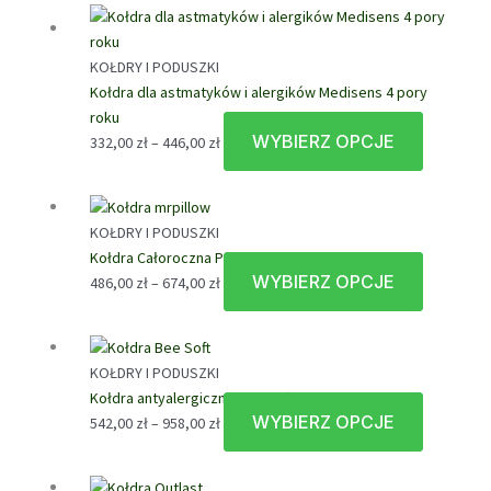
od
ma
383,00 zł
wiele
do
wariantów
KOŁDRY I PODUSZKI
586,00 zł
Opcje
Kołdra dla astmatyków i alergików Medisens 4 pory
można
roku
wybrać
WYBIERZ OPCJE
Zakres
Ten
332,00
zł
–
446,00
zł
na
cen:
produkt
stronie
od
ma
produktu
332,00 zł
wiele
KOŁDRY I PODUSZKI
do
wariantów
Kołdra Całoroczna Puch Gęsi Mr.Pillow AMZ
446,00 zł
Opcje
WYBIERZ OPCJE
Zakres
Ten
486,00
zł
–
674,00
zł
można
cen:
produkt
wybrać
od
ma
na
486,00 zł
wiele
stronie
KOŁDRY I PODUSZKI
do
wariantów
produktu
Kołdra antyalergiczna Bee Soft całoroczna
674,00 zł
Opcje
WYBIERZ OPCJE
Zakres
Ten
542,00
zł
–
958,00
zł
można
cen:
produkt
wybrać
od
ma
na