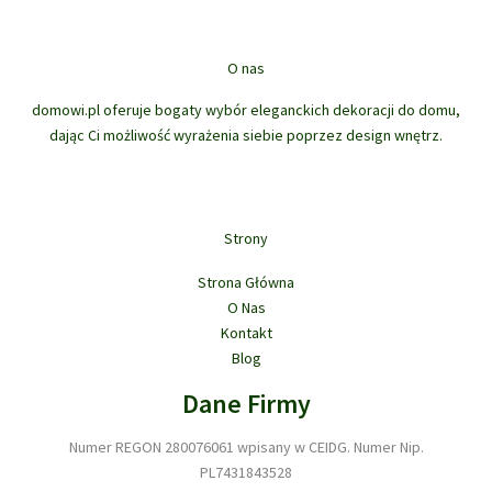
k
w
d
r
k
ó
t
u
o
t
w
ó
k
d
ó
O nas
w
t
u
w
ó
domowi.pl oferuje bogaty wybór eleganckich dekoracji do domu,
k
w
dając Ci możliwość wyrażenia siebie poprzez design wnętrz.
t
ó
w
Strony
Strona Główna
O Nas
Kontakt
Blog
Dane Firmy
Numer REGON 280076061 wpisany w CEIDG. Numer Nip.
PL7431843528