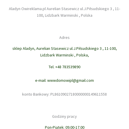
Aladyn Owireklama.pl Aurelian Stasewicz ul.J.Piłsudskiego 3 , 11-
100, Lidzbark Warminski , Polska
Adres
sklep Aladyn, Aurelian Stasewicz ul.J.Piłsudskiego 3 , 11-100,
Lidzbark Warminski , Polska,
Tel. +48 783539890
e-mail: wwwdomowipl@gmail.com
konto Bankowy: PL86109027180000000149611558
Godziny pracy
Pon-Piątek: 09.00-17.00