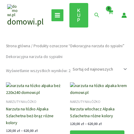
Przejdź
do
K
Szukaj
U
treści
domowi.pl
P
Strona główna
/ Produkty oznaczone “Dekoracyjna narzuta do sypialni”
Dekoracyjna narzuta do sypialni
Posortowane
Wyświetlanie wszystkich wyników: 2
według
najnowszych
NARZUTY NA ŁÓŻKO
NARZUTY NA ŁÓŻKO
Narzuta na łóżko Alpaka
Narzuta włochacz Alpaka
Szlachetna beż-brąz różne
Szlachetna różne kolory
kolory
Zakres
120,00
zł
–
620,00
zł
cen:
Zakres
120,00
zł
–
620,00
zł
Ten
od