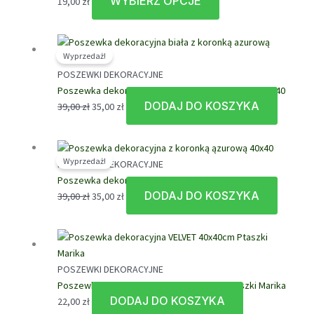
WYBIERZ OPCJE
Ten
19,00
zł
produkt
ma
wiele
Wyprzedaż!
wariantów.
POSZEWKI DEKORACYJNE
Opcje
Poszewka dekoracyjna biała z koronką azurową 40×40
można
DODAJ DO KOSZYKA
Pierwotna
Aktualna
39,00
zł
35,00
zł
wybrać
cena
cena
na
wynosiła:
wynosi:
stronie
39,00 zł.
35,00 zł.
produktu
Wyprzedaż!
POSZEWKI DEKORACYJNE
Poszewka dekoracyjna z koronką ązurową 40×40
DODAJ DO KOSZYKA
Pierwotna
Aktualna
39,00
zł
35,00
zł
cena
cena
wynosiła:
wynosi:
39,00 zł.
35,00 zł.
POSZEWKI DEKORACYJNE
Poszewka dekoracyjna VELVET 40x40cm Ptaszki Marika
DODAJ DO KOSZYKA
22,00
zł