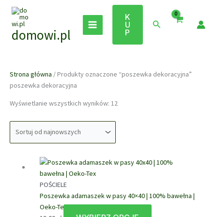
Przejdź
do
K
Szukaj
U
treści
domowi.pl
P
Strona główna
/ Produkty oznaczone “poszewka dekoracyjna”
poszewka dekoracyjna
Posortowane
Wyświetlanie wszystkich wyników: 12
według
najnowszych
POŚCIELE
Poszewka adamaszek w pasy 40×40 | 100% bawełna |
Oeko-Tex