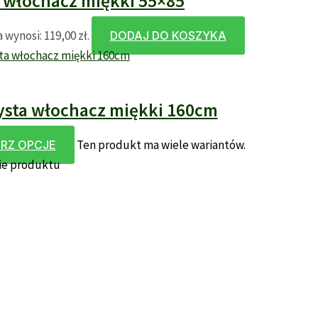
 włochacz miękki 55×85
wynosi: 119,00 zł.
DODAJ DO KOSZYKA
ysta włochacz miękki 160cm
Ten produkt ma wiele wariantów.
RZ OPCJE
ie produktu