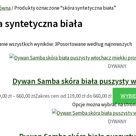
łówna
/ Produkty oznaczone “skóra syntetyczna biała”
a syntetyczna biała
nie wszystkich wyników: 3
Posortowane według najnowszych
DYWANY
Dywan Samba skóra biała puszysty w
9,00
zł
–
660,00
zł
Zakres cen: od 119,00 zł do 660,00 zł
WYBIE
Opcje można wybrać na stron
DYWANY