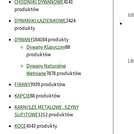
CHODNIKI DYWANOWE
41
41
produktów
12
DYWANIKI ŁAZIENKOWE
24
24
produkty
DYWANY
184
184 produkty
Dywany Klasyczny
8
8
produktów
14
Dywany Naturalne
Wełniane
78
78 produktów
FIRANY
39
39 produktów
KAPCIE
8
8 produktów
KARNISZE METALOWE, SZYNY
SUFITOWE
12
12 produktów
KOCE
43
43 produkty