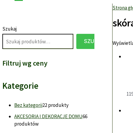
Strona g
skór
Szukaj
SZUKAJ
Wyświetla
Filtruj wg ceny
Kategorie
11
Bez kategorii
2
2 produkty
AKCESORIA I DEKORACJE DOMU
6
6
produktów