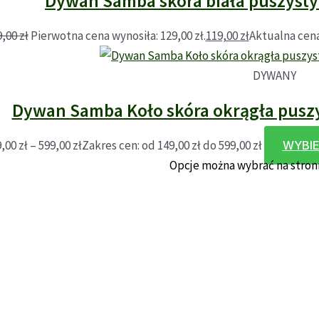
Dywan Samba skóra biała puszysty
9,00
zł
Pierwotna cena wynosiła: 129,00 zł.
119,00
zł
Aktualna cena 
DYWANY
Dywan Samba Koło skóra okrągła pusz
9,00
zł
–
599,00
zł
Zakres cen: od 149,00 zł do 599,00 zł
WYBIE
Opcje można wybrać na stron