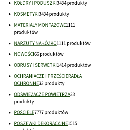
KOŁDRY I PODUSZKI
34
34 produkty
KOSMETYKI
34
34 produkty
MATERIAŁY MONTAŻOWE
11
11
produktów
NARZUTY NA ŁÓŻKO
11
11 produktów
NOWOŚCI
6
6 produktów
OBRUSY I SERWETKI
14
14 produktów
OCHRANIACZE I PRZEŚCIERADŁA
OCHRONNE
3
3 produkty
ODŚWIEŻACZE POWIETRZA
3
3
produkty
POŚCIELE
77
77 produktów
POSZEWKI DEKORACYJNE
15
15