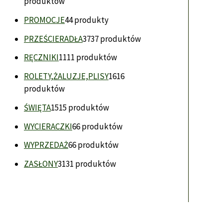
produktów
PROMOCJE
4
4 produkty
PRZEŚCIERADŁA
37
37 produktów
RĘCZNIKI
11
11 produktów
ROLETY,ŻALUZJE,PLISY
16
16
produktów
ŚWIĘTA
15
15 produktów
WYCIERACZKI
6
6 produktów
WYPRZEDAŻ
6
6 produktów
ZASŁONY
31
31 produktów