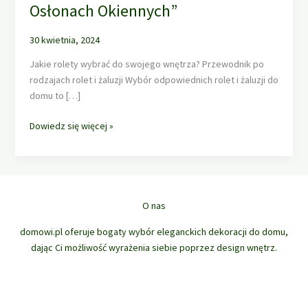
Osłonach Okiennych”
30 kwietnia, 2024
Jakie rolety wybrać do swojego wnętrza? Przewodnik po
rodzajach rolet i żaluzji Wybór odpowiednich rolet i żaluzji do
domu to […]
„Rolety,
Dowiedz się więcej »
Żaluzje,
Rolety
Rzymskie,
Panele
Trackie
O nas
i
domowi.pl oferuje bogaty wybór eleganckich dekoracji do domu,
Moskitiery
dając Ci możliwość wyrażenia siebie poprzez design wnętrz.
–
Kompletny
Przewodnik
po