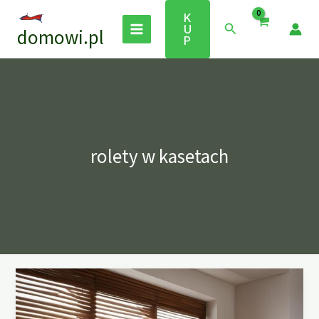
Przejdź
K
do
Szukaj
U
domowi.pl
treści
P
rolety w kasetach