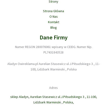
Strony
Osłonach
Okiennych”
Strona Główna
O Nas
Kontakt
Blog
Dane Firmy
Numer REGON 280076061 wpisany w CEIDG. Numer Nip.
PL7431843528
Aladyn Owireklama.pl Aurelian Stasewicz ul.J.Piłsudskiego 3 , 11-
100, Lidzbark Warminski , Polska
Adres
sklep Aladyn, Aurelian Stasewicz ul.J.Piłsudskiego 3 , 11-100,
Lidzbark Warminski , Polska,