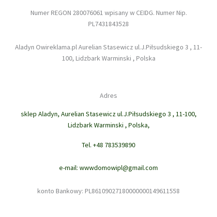
Numer REGON 280076061 wpisany w CEIDG. Numer Nip.
PL7431843528
Aladyn Owireklama.pl Aurelian Stasewicz ul.J.Piłsudskiego 3 , 11-
100, Lidzbark Warminski , Polska
Adres
sklep Aladyn, Aurelian Stasewicz ul.J.Piłsudskiego 3 , 11-100,
Lidzbark Warminski , Polska,
Tel. +48 783539890
e-mail: wwwdomowipl@gmail.com
konto Bankowy: PL86109027180000000149611558