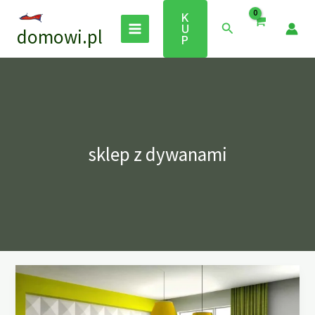
Przejdź
K
do
Szukaj
U
domowi.pl
treści
P
sklep z dywanami