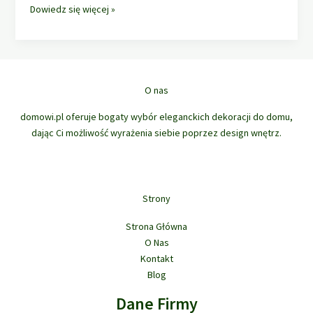
Jak
Dowiedz się więcej »
dobrać
idealny
dywan?
Rodzaje,
rozmiary,
O nas
kolory
domowi.pl oferuje bogaty wybór eleganckich dekoracji do domu,
i
dając Ci możliwość wyrażenia siebie poprzez design wnętrz.
praktyczne
wskazówki
Strony
Strona Główna
O Nas
Kontakt
Blog
Dane Firmy