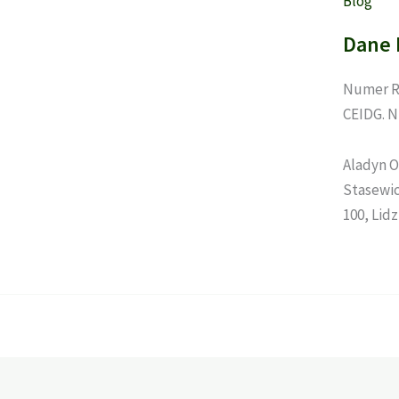
Blog
Dane 
Numer R
CEIDG. N
Aladyn O
Stasewicz
100, Lid
Ta strona korzysta z ciasteczek aby świadczyć usługi na najwyż