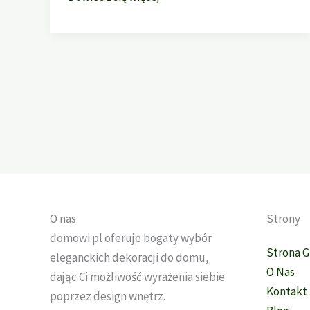
i
Zasłony
–
Kompletny
Przewodnik
po
Rodzajach,
Funkcjach
i
Dobraniu
Idealnych
O nas
Strony
Osłon
domowi.pl oferuje bogaty wybór
Okiennych”
Strona 
eleganckich dekoracji do domu,
O Nas
dając Ci możliwość wyrażenia siebie
Kontakt
poprzez design wnętrz.