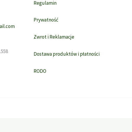
Regulamin
Prywatność
il.com
Zwrot i Reklamacje
1558
Dostawa produktów i płatności
RODO
z się na ich użycie.
ZGODA