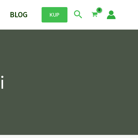
Szukaj
BLOG
KUP
i