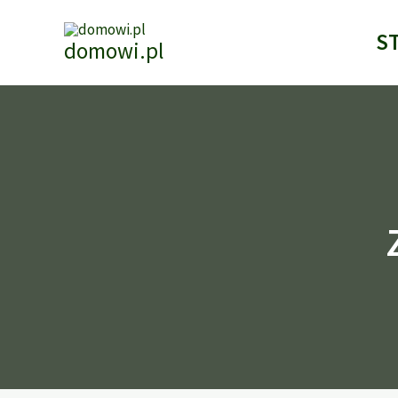
Przejdź
do
S
domowi.pl
treści