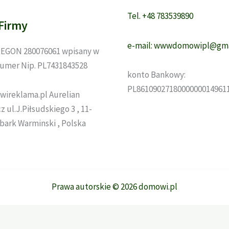
Tel. +48 783539890
Firmy
e-mail: wwwdomowipl@gma
EGON 280076061 wpisany w
umer Nip. PL7431843528
konto Bankowy:
PL8610902718000000014961
wireklama.pl Aurelian
 ul.J.Piłsudskiego 3 , 11-
zbark Warminski , Polska
Prawa autorskie © 2026 domowi.pl
szym poziomie. Dalsze korzystanie ze strony oznacza, że zgadzas