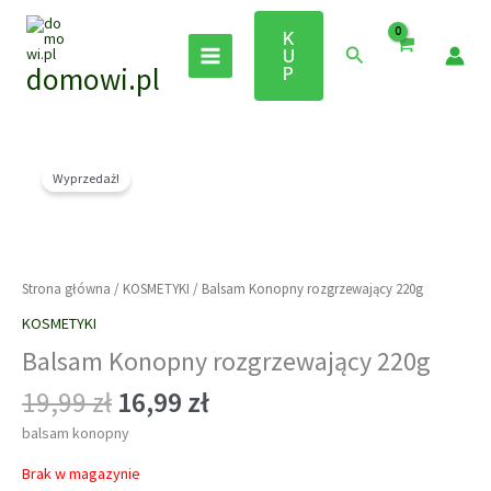
Przejdź
do
K
Szukaj
U
treści
domowi.pl
P
Wyprzedaż!
Strona główna
/
KOSMETYKI
/ Balsam Konopny rozgrzewający 220g
KOSMETYKI
Balsam Konopny rozgrzewający 220g
Pierwotna
Aktualna
19,99
zł
16,99
zł
cena
cena
balsam konopny
wynosiła:
wynosi:
19,99 zł.
16,99 zł.
Brak w magazynie