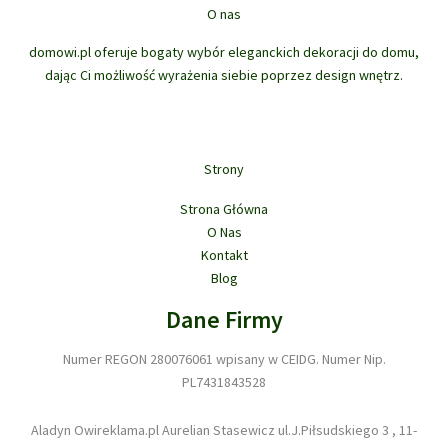
O nas
domowi.pl oferuje bogaty wybór eleganckich dekoracji do domu,
dając Ci możliwość wyrażenia siebie poprzez design wnętrz.
Strony
Strona Główna
O Nas
Kontakt
Blog
Dane Firmy
Numer REGON 280076061 wpisany w CEIDG. Numer Nip.
PL7431843528
Aladyn Owireklama.pl Aurelian Stasewicz ul.J.Piłsudskiego 3 , 11-