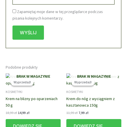
Zapamiętaj moje dane w tej przeglądarce podczas
pisania kolejnych komentarzy.
Podobne produkty
BRAK W MAGAZYNIE
BRAK W MAGAZYNIE
Wyprzedaż!
Wyprzedaż!
Wyprzedaż!
Wyprzedaż!
KOSMETYKI
KOSMETYKI
Krem na blizny po oparzeniach
Krem do nóg z wyciągniem z
50 g
kasztanowca 150g
Pierwotna
Aktualna
Pierwotna
Aktualna
18,99
zł
14,99
zł
11,99
zł
7,99
zł
cena
cena
cena
cena
wynosiła:
wynosi:
wynosiła:
wynosi:
DOWIEDZ SIĘ
DOWIEDZ SIĘ
18,99 zł.
14,99 zł.
11,99 zł.
7,99 zł.