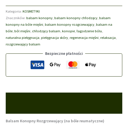
Kategoria:
KOSMETYKI
Znaczników:
balsam konopny
,
balsam konopny chłodzący
,
balsam
konopny na bóle mięśni
,
balsam konopny rozgrzewający
,
balsam na
bóle
,
ból mięśni
,
chłodzący balsam
,
konopie
,
łagodzenie bólu
,
naturalna pielęgnacja
,
pielęgnacja skóry
,
regeneracja mięśni
,
relaksacja
,
rozgrzewający balsam
Bezpieczne płatności
Opis
Opinie (0)
Balsam Konopny Rozgrzewający (na bóle reumatyczne)