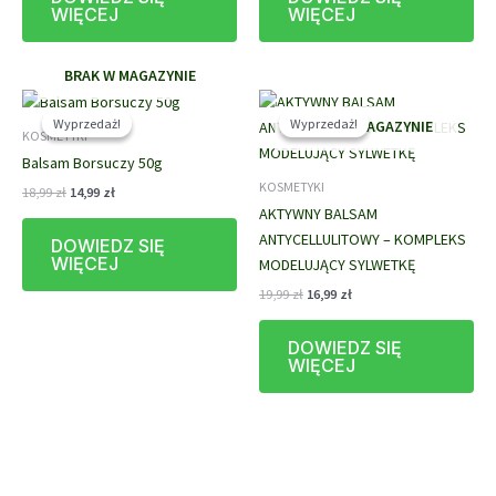
WIĘCEJ
WIĘCEJ
BRAK W MAGAZYNIE
Wyprzedaż!
Wyprzedaż!
Wyprzedaż!
Wyprzedaż!
BRAK W MAGAZYNIE
KOSMETYKI
Balsam Borsuczy 50g
KOSMETYKI
Pierwotna
Aktualna
18,99
zł
14,99
zł
cena
cena
AKTYWNY BALSAM
wynosiła:
wynosi:
ANTYCELLULITOWY – KOMPLEKS
DOWIEDZ SIĘ
18,99 zł.
14,99 zł.
WIĘCEJ
MODELUJĄCY SYLWETKĘ
Pierwotna
Aktualna
19,99
zł
16,99
zł
cena
cena
wynosiła:
wynosi:
DOWIEDZ SIĘ
19,99 zł.
16,99 zł.
WIĘCEJ