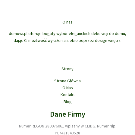
możn
wybr
na
O nas
stron
prod
domowi.pl oferuje bogaty wybór eleganckich dekoracji do domu,
dając Ci możliwość wyrażenia siebie poprzez design wnętrz.
Strony
Strona Główna
O Nas
Kontakt
Blog
Dane Firmy
Numer REGON 280076061 wpisany w CEIDG. Numer Nip.
PL7431843528