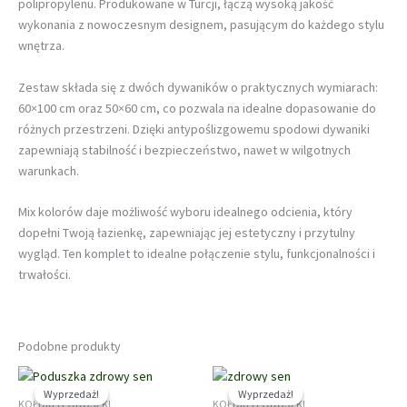
polipropylenu. Produkowane w Turcji, łączą wysoką jakość
wykonania z nowoczesnym designem, pasującym do każdego stylu
wnętrza.
Zestaw składa się z dwóch dywaników o praktycznych wymiarach:
60×100 cm oraz 50×60 cm, co pozwala na idealne dopasowanie do
różnych przestrzeni. Dzięki antypoślizgowemu spodowi dywaniki
zapewniają stabilność i bezpieczeństwo, nawet w wilgotnych
warunkach.
Mix kolorów daje możliwość wyboru idealnego odcienia, który
dopełni Twoją łazienkę, zapewniając jej estetyczny i przytulny
wygląd. Ten komplet to idealne połączenie stylu, funkcjonalności i
trwałości.
Podobne produkty
Wyprzedaż!
Wyprzedaż!
Wyprzedaż!
Wyprzedaż!
KOŁDRY I PODUSZKI
KOŁDRY I PODUSZKI