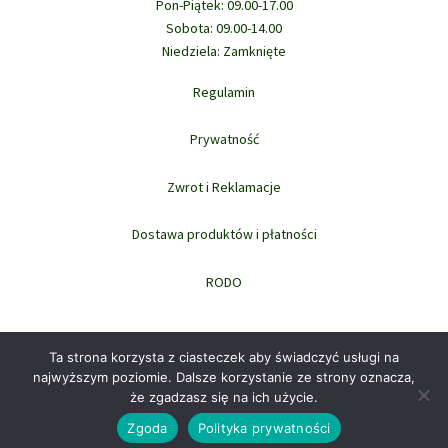
Pon-Piątek: 09.00-17.00
Sobota: 09.00-14.00
Niedziela: Zamknięte
Regulamin
Prywatność
Zwrot i Reklamacje
Dostawa produktów i płatności
RODO
Ta strona korzysta z ciasteczek aby świadczyć usługi na
najwyższym poziomie. Dalsze korzystanie ze strony oznacza,
że zgadzasz się na ich użycie.
Prawa autorskie © 2026 domowi.pl
Zgoda
Polityka prywatności