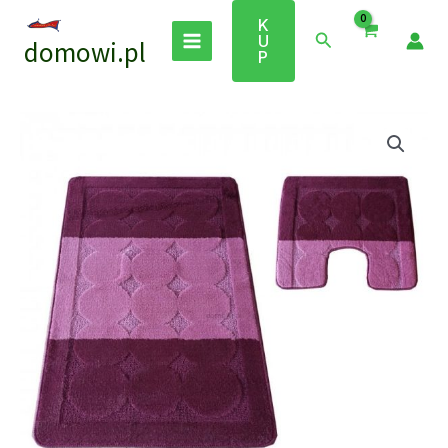
Przejdź
K
do
Szukaj
U
domowi.pl
treści
P