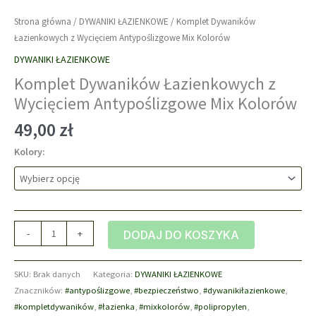
Strona główna
/
DYWANIKI ŁAZIENKOWE
/ Komplet Dywaników
Łazienkowych z Wycięciem Antypoślizgowe Mix Kolorów
DYWANIKI ŁAZIENKOWE
Komplet Dywaników Łazienkowych z
Wycięciem Antypoślizgowe Mix Kolorów
49,00
zł
Kolory:
ilość
-
+
DODAJ DO KOSZYKA
Komplet
Dywaników
SKU:
Brak danych
Kategoria:
DYWANIKI ŁAZIENKOWE
Łazienkowych
Znaczników:
#antypoślizgowe
,
#bezpieczeństwo
,
#dywanikiłazienkowe
,
z
#kompletdywaników
,
#łazienka
,
#mixkolorów
,
#polipropylen
,
Wycięciem