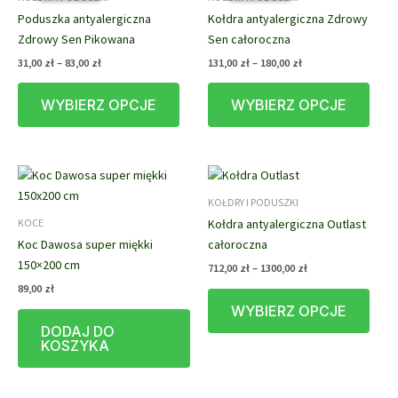
Poduszka antyalergiczna
Kołdra antyalergiczna Zdrowy
Zdrowy Sen Pikowana
Sen całoroczna
Zakres
Zakres
31,00
zł
–
83,00
zł
131,00
zł
–
180,00
zł
cen:
cen:
Ten
Ten
od
od
WYBIERZ OPCJE
WYBIERZ OPCJE
produkt
prod
31,00 zł
131,00 zł
do
do
ma
ma
83,00 zł
180,00 zł
wiele
wiele
wariantów.
waria
Opcje
Opcj
KOŁDRY I PODUSZKI
można
możn
Kołdra antyalergiczna Outlast
KOCE
wybrać
wybr
Koc Dawosa super miękki
całoroczna
na
na
150×200 cm
stronie
stron
Zakres
712,00
zł
–
1300,00
zł
cen:
produktu
prod
89,00
zł
Ten
od
WYBIERZ OPCJE
prod
712,00 zł
do
DODAJ DO
ma
1300,00 zł
KOSZYKA
wiele
waria
Opcj