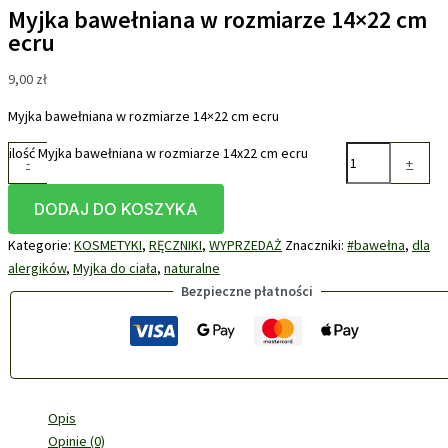
Myjka bawełniana w rozmiarze 14×22 cm
ecru
9,00
zł
Myjka bawełniana w rozmiarze 14×22 cm ecru
ilość Myjka bawełniana w rozmiarze 14x22 cm ecru
-
+
DODAJ DO KOSZYKA
Kategorie:
KOSMETYKI
,
RĘCZNIKI
,
WYPRZEDAŻ
Znaczniki:
#bawełna
,
dla
alergików
,
Myjka do ciała
,
naturalne
Bezpieczne płatności
Opis
Opinie (0)