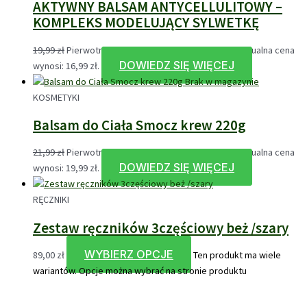
AKTYWNY BALSAM ANTYCELLULITOWY –
KOMPLEKS MODELUJĄCY SYLWETKĘ
19,99
zł
Pierwotna cena wynosiła: 19,99 zł.
16,99
zł
Aktualna cena
DOWIEDZ SIĘ WIĘCEJ
wynosi: 16,99 zł.
Brak w magazynie
KOSMETYKI
Balsam do Ciała Smocz krew 220g
21,99
zł
Pierwotna cena wynosiła: 21,99 zł.
19,99
zł
Aktualna cena
DOWIEDZ SIĘ WIĘCEJ
wynosi: 19,99 zł.
RĘCZNIKI
Zestaw ręczników 3częściowy beż /szary
WYBIERZ OPCJE
89,00
zł
Ten produkt ma wiele
wariantów. Opcje można wybrać na stronie produktu