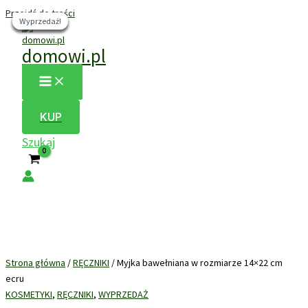
Przejdź do treści
Wyprzedaż!
Wyprzedaż!
Wyprzedaż!
Wyprzedaż!
Wyprzedaż!
Wyprzedaż!
domowi.pl
KUP
Szukaj
Strona główna
/
RĘCZNIKI
/ Myjka bawełniana w rozmiarze 14×22 cm
ecru
KOSMETYKI
,
RĘCZNIKI
,
WYPRZEDAŻ