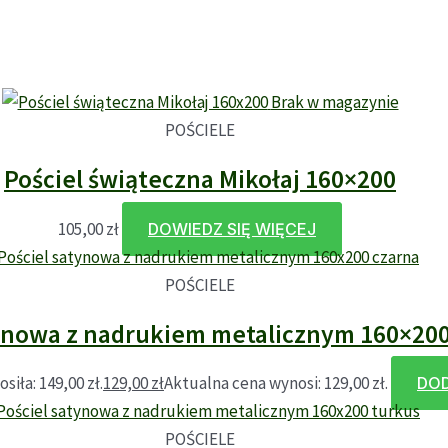
Brak w magazynie
POŚCIELE
Pościel świąteczna Mikołaj 160×200
105,00
zł
DOWIEDZ SIĘ WIĘCEJ
POŚCIELE
tynowa z nadrukiem metalicznym 160×200
iła: 149,00 zł.
129,00
zł
Aktualna cena wynosi: 129,00 zł.
DOD
POŚCIELE