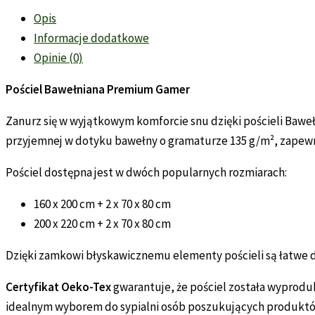
Opis
Informacje dodatkowe
Opinie (0)
Pościel Bawełniana Premium Gamer
Zanurz się w wyjątkowym komforcie snu dzięki pościeli Bawe
przyjemnej w dotyku bawełny o gramaturze 135 g/m², zapewnia
Pościel dostępna jest w dwóch popularnych rozmiarach:
160 x 200 cm + 2 x 70 x 80 cm
200 x 220 cm + 2 x 70 x 80 cm
Dzięki zamkowi błyskawicznemu elementy pościeli są łatwe do 
Certyfikat Oeko-Tex
gwarantuje, że pościel została wyprodu
idealnym wyborem do sypialni osób poszukujących produktów