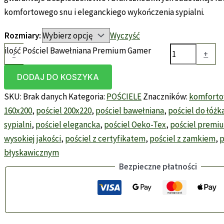
komfortowego snu i eleganckiego wykończenia sypialni.
Rozmiary:
Wyczyść
ilość Pościel Bawełniana Premium Gamer
-
+
DODAJ DO KOSZYKA
SKU:
Brak danych
Kategoria:
POŚCIELE
Znaczników:
komforto
160x200
,
pościel 200x220
,
pościel bawełniana
,
pościel do łóżk
sypialni
,
pościel elegancka
,
pościel Oeko-Tex
,
pościel premi
wysokiej jakości
,
pościel z certyfikatem
,
pościel z zamkiem
,
p
błyskawicznym
Bezpieczne płatności