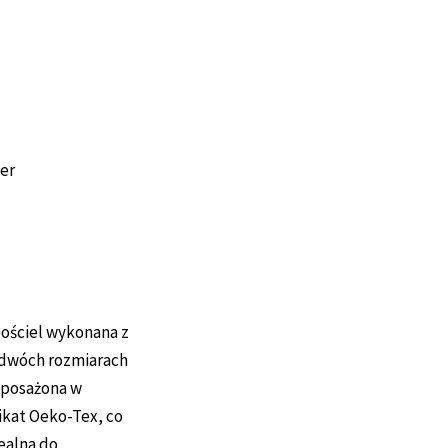
er
ościel wykona­na z
 dwóch rozmiarach
 wyposażona w
fikat Oeko-Tex, co
ealna do