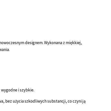
z nowoczesnym designem. Wykonana z miękkiej,
wania.
 wygodne i szybkie.
 bez użycia szkodliwych substancji, co czyni ją