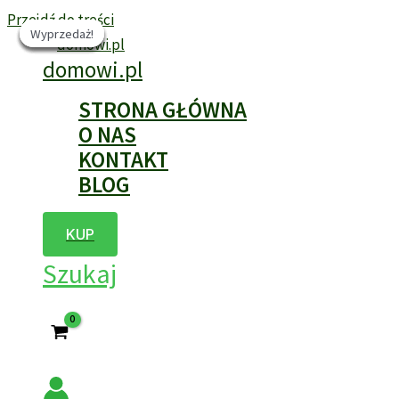
Przejdź do treści
Wyprzedaż!
Wyprzedaż!
Wyprzedaż!
Wyprzedaż!
Wyprzedaż!
Wyprzedaż!
domowi.pl
STRONA GŁÓWNA
O NAS
KONTAKT
BLOG
KUP
Szukaj