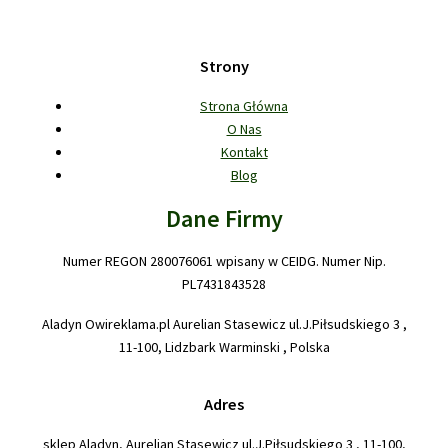
Strony
Strona Główna
O Nas
Kontakt
Blog
Dane Firmy
Numer REGON 280076061 wpisany w CEIDG. Numer Nip.
PL7431843528
Aladyn Owireklama.pl Aurelian Stasewicz ul.J.Piłsudskiego 3 ,
11-100, Lidzbark Warminski , Polska
Adres
sklep Aladyn, Aurelian Stasewicz ul.J.Piłsudskiego 3 , 11-100,