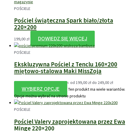
magazynie
POŚCIELE
Pościel świąteczna Spark biało/złota
220×200
DOWIEDZ SIĘ WIĘCEJ
199,00
zł
POŚCIELE
Ekskluzywna Pościel z Tenclu 160×200
miętowo-stalowa Maki MissZoja
199,00
zł
–
249,00
zł
Zakres cen: od 199,00 zł do 249,00 zł
WYBIERZ OPCJE
Ten produkt ma wiele wariantów.
Opcje można wybrać na stronie produktu
POŚCIELE
Pościel Valery zaprojektowana przez Ewa
Minge 220×200