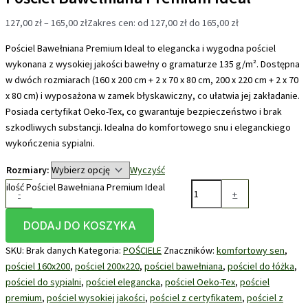
127,00
zł
–
165,00
zł
Zakres cen: od 127,00 zł do 165,00 zł
Pościel Bawełniana Premium Ideal to elegancka i wygodna pościel
wykona­na z wysokiej jakości bawełny o gramaturze 135 g/m². Dostępna
w dwóch rozmiarach (160 x 200 cm + 2 x 70 x 80 cm, 200 x 220 cm + 2 x 70
x 80 cm) i wyposażona w zamek błyskawiczny, co ułatwia jej zakładanie.
Posiada certyfikat Oeko-Tex, co gwarantuje bezpieczeństwo i brak
szkodliwych substancji. Idealna do komfortowego snu i eleganckiego
wykończenia sypialni.
Rozmiary:
Wyczyść
ilość Pościel Bawełniana Premium Ideal
-
+
DODAJ DO KOSZYKA
SKU:
Brak danych
Kategoria:
POŚCIELE
Znaczników:
komfortowy sen
,
pościel 160x200
,
pościel 200x220
,
pościel bawełniana
,
pościel do łóżka
,
pościel do sypialni
,
pościel elegancka
,
pościel Oeko-Tex
,
pościel
premium
,
pościel wysokiej jakości
,
pościel z certyfikatem
,
pościel z