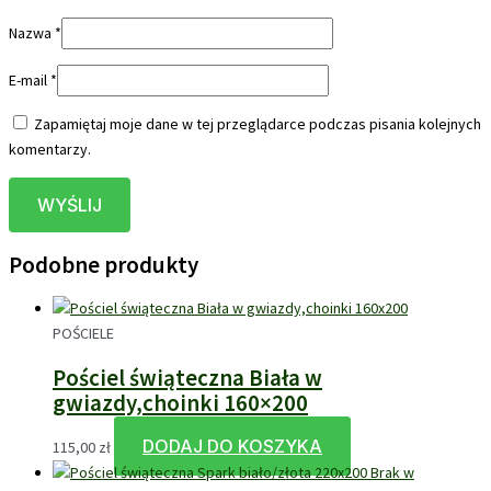
Nazwa
*
E-mail
*
Zapamiętaj moje dane w tej przeglądarce podczas pisania kolejnych
komentarzy.
Podobne produkty
POŚCIELE
Pościel świąteczna Biała w
gwiazdy,choinki 160×200
DODAJ DO KOSZYKA
115,00
zł
Brak w