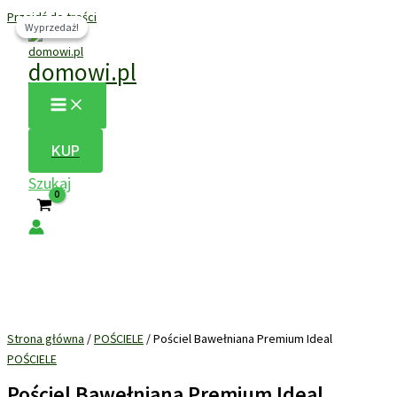
Przejdź do treści
Wyprzedaż!
Wyprzedaż!
domowi.pl
KUP
Szukaj
Strona główna
/
POŚCIELE
/ Pościel Bawełniana Premium Ideal
POŚCIELE
Pościel Bawełniana Premium Ideal