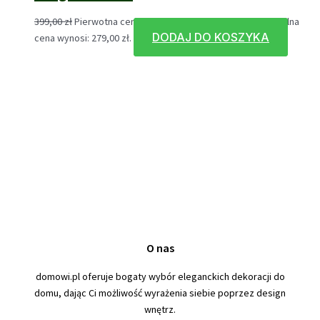
399,00
zł
Pierwotna cena wynosiła: 399,00 zł.
279,00
zł
Aktualna
DODAJ DO KOSZYKA
cena wynosi: 279,00 zł.
O nas
domowi.pl oferuje bogaty wybór eleganckich dekoracji do
domu, dając Ci możliwość wyrażenia siebie poprzez design
wnętrz.