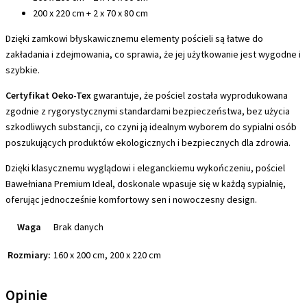
200 x 220 cm + 2 x 70 x 80 cm
Dzięki zamkowi błyskawicznemu elementy pościeli są łatwe do
zakładania i zdejmowania, co sprawia, że jej użytkowanie jest wygodne i
szybkie.
Certyfikat Oeko-Tex
gwarantuje, że pościel została wyprodukowana
zgodnie z rygorystycznymi standardami bezpieczeństwa, bez użycia
szkodliwych substancji, co czyni ją idealnym wyborem do sypialni osób
poszukujących produktów ekologicznych i bezpiecznych dla zdrowia.
Dzięki klasycznemu wyglądowi i eleganckiemu wykończeniu, pościel
Bawełniana Premium Ideal, doskonale wpasuje się w każdą sypialnię,
oferując jednocześnie komfortowy sen i nowoczesny design.
Waga
Brak danych
Rozmiary:
160 x 200 cm, 200 x 220 cm
Opinie