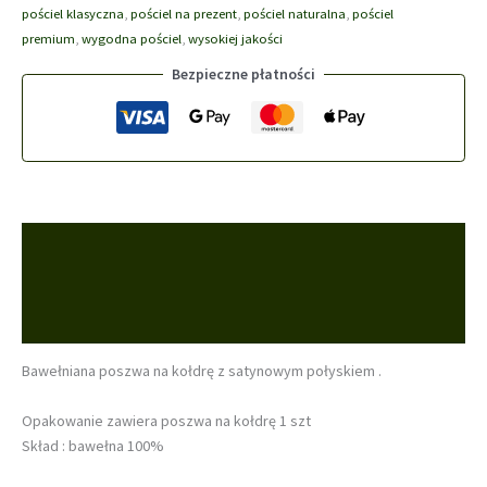
pościel klasyczna
,
pościel na prezent
,
pościel naturalna
,
pościel
biała,
premium
,
wygodna pościel
,
wysokiej jakości
rożowa,
granatowa,
Bezpieczne płatności
zielona
Opis
Informacje dodatkowe
Opinie (0)
Bawełniana poszwa na kołdrę z satynowym połyskiem .
Opakowanie zawiera poszwa na kołdrę 1 szt
Skład : bawełna 100%