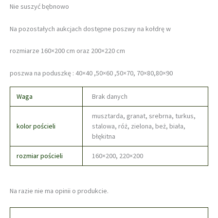
Nie suszyć bębnowo
Na pozostałych aukcjach dostępne poszwy na kołdrę w
rozmiarze 160×200 cm oraz 200×220 cm
poszwa na poduszkę : 40×40 ,50×60 ,50×70, 70×80,80×90
Waga
Brak danych
musztarda, granat, srebrna, turkus,
kolor pościeli
stalowa, róż, zielona, beż, biała,
błękitna
rozmiar pościeli
160×200, 220×200
Na razie nie ma opinii o produkcie.