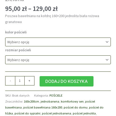
Zakres
95,00
zł
–
129,00
zł
cen:
Poszwa bawełniana na kołdrę 160×200 jednolita biała rożowa
od
granatowa
95,00 zł
do
kolor pościeli
129,00 zł
rozmiar pościeli
ilość
-
+
DODAJ DO KOSZYKA
Poszwa
bawełniana
SKU:
Brak danych
Kategoria:
POŚCIELE
na
Znaczników:
160x200cm
,
jednobarwna
,
komfortowy sen
,
pościel
kołdrę
bawełniana
,
pościel bawełniana 160x200
,
pościel do domu
,
pościel do
160x200
łóżka
,
pościel do sypialni
,
pościel jednobarwna
,
pościel jednolita
,
jednolita