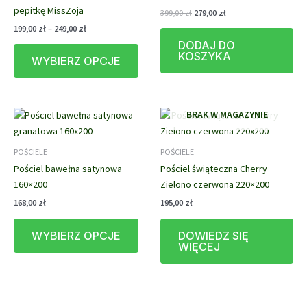
pepitkę MissZoja
Pierwotna
Aktualna
399,00
zł
279,00
zł
cena
cena
Zakres
199,00
zł
–
249,00
zł
wynosiła:
wynosi:
cen:
DODAJ DO
Ten
399,00 zł.
279,00 zł.
od
KOSZYKA
WYBIERZ OPCJE
produkt
199,00 zł
do
ma
249,00 zł
wiele
wariantów.
BRAK W MAGAZYNIE
Opcje
można
POŚCIELE
POŚCIELE
wybrać
Pościel bawełna satynowa
Pościel świąteczna Cherry
na
160×200
Zielono czerwona 220×200
stronie
produktu
168,00
zł
195,00
zł
Ten
WYBIERZ OPCJE
DOWIEDZ SIĘ
produkt
WIĘCEJ
ma
wiele
wariantów.
Opcje