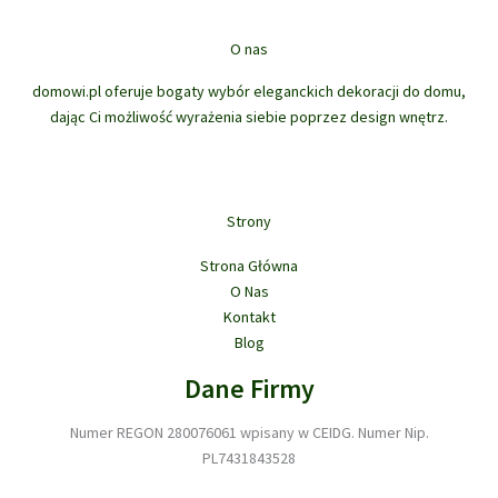
można
wybrać
O nas
na
stronie
domowi.pl oferuje bogaty wybór eleganckich dekoracji do domu,
produktu
dając Ci możliwość wyrażenia siebie poprzez design wnętrz.
Strony
Strona Główna
O Nas
Kontakt
Blog
Dane Firmy
Numer REGON 280076061 wpisany w CEIDG. Numer Nip.
PL7431843528