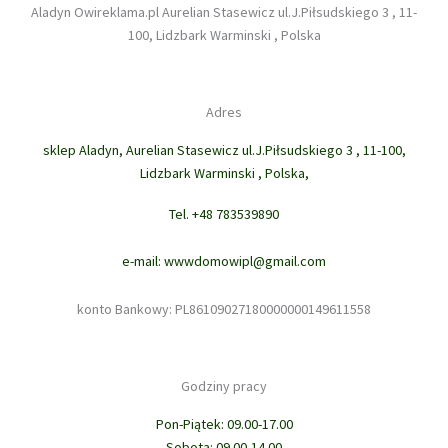
Aladyn Owireklama.pl Aurelian Stasewicz ul.J.Piłsudskiego 3 , 11-
100, Lidzbark Warminski , Polska
Adres
sklep Aladyn, Aurelian Stasewicz ul.J.Piłsudskiego 3 , 11-100,
Lidzbark Warminski , Polska,
Tel. +48 783539890
e-mail: wwwdomowipl@gmail.com
konto Bankowy: PL86109027180000000149611558
Godziny pracy
Pon-Piątek: 09.00-17.00
Sobota: 09.00-14.00