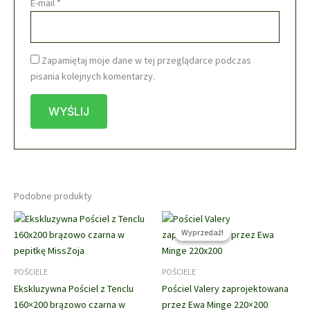
E-mail
*
Zapamiętaj moje dane w tej przeglądarce podczas
pisania kolejnych komentarzy.
Podobne produkty
Wyprzedaż!
Wyprzedaż!
POŚCIELE
POŚCIELE
Ekskluzywna Pościel z Tenclu
Pościel Valery zaprojektowana
160×200 brązowo czarna w
przez Ewa Minge 220×200