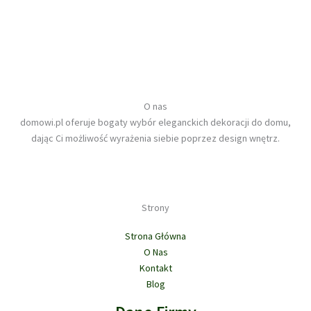
można
wybrać
na
stronie
produktu
O nas
domowi.pl oferuje bogaty wybór eleganckich dekoracji do domu,
dając Ci możliwość wyrażenia siebie poprzez design wnętrz.
Strony
Strona Główna
O Nas
Kontakt
Blog