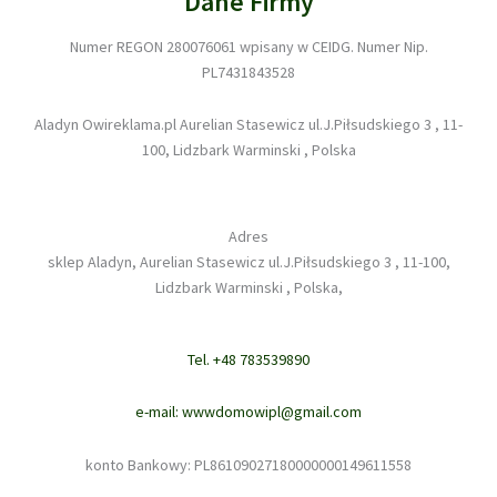
Dane Firmy
Numer REGON 280076061 wpisany w CEIDG. Numer Nip.
PL7431843528
Aladyn Owireklama.pl Aurelian Stasewicz ul.J.Piłsudskiego 3 , 11-
100, Lidzbark Warminski , Polska
Adres
sklep Aladyn, Aurelian Stasewicz ul.J.Piłsudskiego 3 , 11-100,
Lidzbark Warminski , Polska,
Tel. +48 783539890
e-mail: wwwdomowipl@gmail.com
konto Bankowy: PL86109027180000000149611558