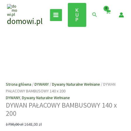
Przejdź
Wyprzedaż!
do
K
Szukaj
U
treści
domowi.pl
P
Strona główna
/
DYWANY
/
Dywany Naturalne Wełniane
/ DYWAN
PAŁACOWY BAMBUSOWY 140 x 200
DYWANY
,
Dywany Naturalne Wełniane
DYWAN PAŁACOWY BAMBUSOWY 140 x
200
Pierwotna
Aktualna
1790,00
zł
1648,00
zł
cena
cena