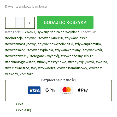
wynosiła:
wynosi:
Dywan z wiskozy bambusa
1790,00 zł.
1648,00 zł.
ilość
DODAJ DO KOSZYKA
-
+
DYWAN
PAŁACOWY
Kategorie:
DYWANY
,
Dywany Naturalne Wełniane
Znaczniki:
BAMBUSOWY
#dekoracja
,
#dywan
,
#dywan140x190
,
#dywanclassic
,
140
#dywanmaszynowy
,
#dywannowozelandzki
,
#dywanpremium
,
x
#dywansalon
,
#dywansypialnia
,
#dywanwełniany
,
#dywanwzór
,
200
#dywanzwełny
,
#eleganckiwystrój
,
#NowoczesnyDesign
,
#technologiaWilton
,
#tkanymaszynowo
,
#tradycyjnywzór
,
#wełna
,
#wełnawnętrze
,
#wystrójwnętrz
,
dywan bambusowy
,
dywan z
wiskozy
,
komfort
Bezpieczne płatności
Opis
Opinie (0)