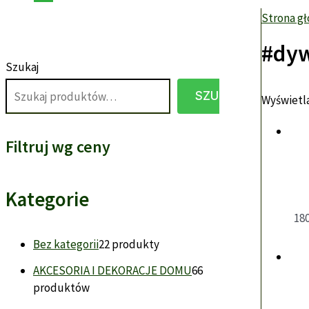
Strona g
#dy
Szukaj
SZUKAJ
Wyświetla
Filtruj wg ceny
Kategorie
18
Bez kategorii
2
2 produkty
AKCESORIA I DEKORACJE DOMU
6
6
produktów