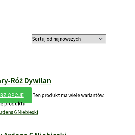
ary-Róż Dywilan
Ten produkt ma wiele wariantów.
RZ OPCJE
ie produktu