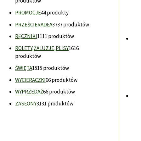
produktów
PROMOCJE
4
4 produkty
PRZEŚCIERADŁA
37
37 produktów
RĘCZNIKI
11
11 produktów
ROLETY,ŻALUZJE,PLISY
16
16
produktów
ŚWIĘTA
15
15 produktów
WYCIERACZKI
6
6 produktów
WYPRZEDAŻ
6
6 produktów
ZASŁONY
31
31 produktów