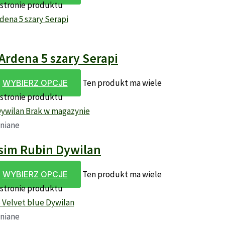
 stronie produktu
rdena 5 szary Serapi
Ten produkt ma wiele
WYBIERZ OPCJE
 stronie produktu
Brak w magazynie
niane
sim Rubin Dywilan
Ten produkt ma wiele
WYBIERZ OPCJE
 stronie produktu
niane