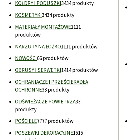
KOŁDRY I PODUSZKI
34
34 produkty
KOSMETYKI
34
34 produkty
MATERIAŁY MONTAŻOWE
11
11
produktów
NARZUTY NA ŁÓŻKO
11
11 produktów
NOWOŚCI
6
6 produktów
OBRUSY I SERWETKI
14
14 produktów
OCHRANIACZE I PRZEŚCIERADŁA
OCHRONNE
3
3 produkty
ODŚWIEŻACZE POWIETRZA
3
3
produkty
POŚCIELE
77
77 produktów
POSZEWKI DEKORACYJNE
15
15