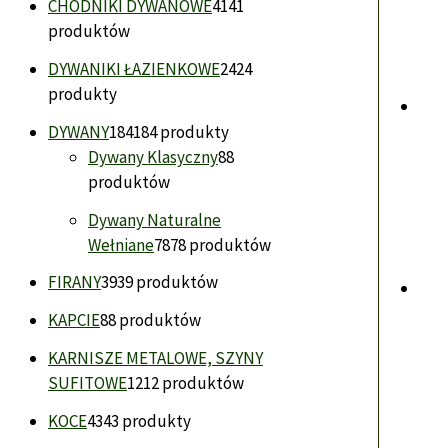
CHODNIKI DYWANOWE
41
41
produktów
DYWANIKI ŁAZIENKOWE
24
24
produkty
DYWANY
184
184 produkty
Dywany Klasyczny
8
8
produktów
Dywany Naturalne
Wełniane
78
78 produktów
FIRANY
39
39 produktów
KAPCIE
8
8 produktów
KARNISZE METALOWE, SZYNY
SUFITOWE
12
12 produktów
KOCE
43
43 produkty