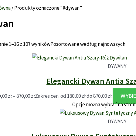
łówna
/ Produkty oznaczone “#dywan”
wan
nie 1–16 z 107 wyników
Posortowane według najnowszych
DYWANY
Elegancki Dywan Antia Sz
0,00
zł
–
870,00
zł
Zakres cen: od 180,00 zł do 870,00 zł
WYBIE
Opcje można wybrać na stron
DYWANY