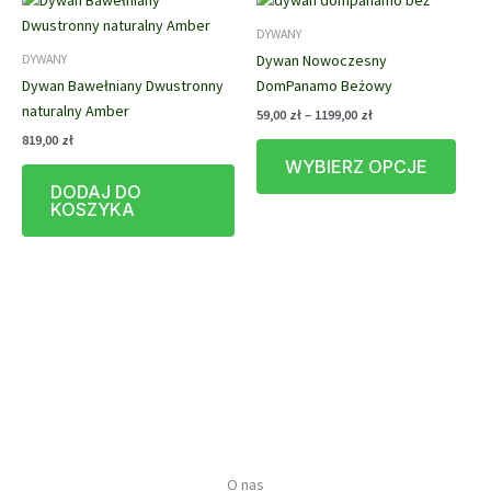
Opcje
DYWANY
można
Dywan Nowoczesny
DYWANY
wybrać
Dywan Bawełniany Dwustronny
DomPanamo Beżowy
na
naturalny Amber
stronie
Zakres
59,00
zł
–
1199,00
zł
cen:
produktu
819,00
zł
Ten
od
WYBIERZ OPCJE
prod
59,00 zł
do
DODAJ DO
ma
1199,00 zł
KOSZYKA
wiele
waria
Opcj
możn
wybr
na
stron
prod
O nas