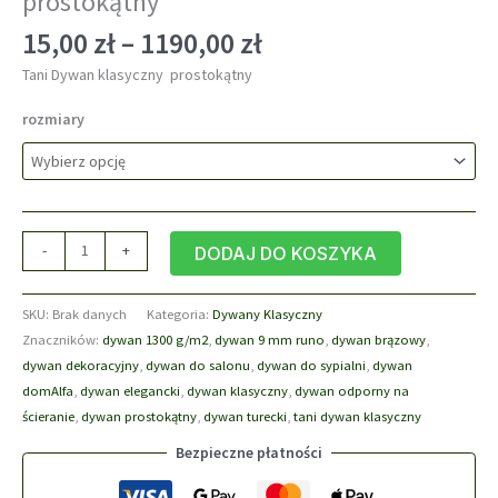
prostokątny
Zakres
15,00
zł
–
1190,00
zł
cen:
Tani Dywan klasyczny prostokątny
od
15,00 zł
rozmiary
do
1190,00 zł
ilość
-
+
DODAJ DO KOSZYKA
Dywan
klasyczny
SKU:
Brak danych
Kategoria:
Dywany Klasyczny
DomAlfa
Znaczników:
dywan 1300 g/m2
,
dywan 9 mm runo
,
dywan brązowy
,
bordowy
dywan dekoracyjny
,
dywan do salonu
,
dywan do sypialni
,
dywan
prostokątny
domAlfa
,
dywan elegancki
,
dywan klasyczny
,
dywan odporny na
ścieranie
,
dywan prostokątny
,
dywan turecki
,
tani dywan klasyczny
Bezpieczne płatności