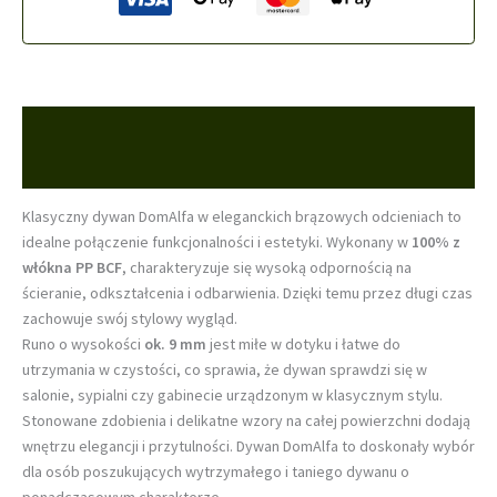
Opis
Informacje dodatkowe
Klasyczny dywan DomAlfa w eleganckich brązowych odcieniach to
idealne połączenie funkcjonalności i estetyki. Wykonany w
100% z
włókna PP BCF
, charakteryzuje się wysoką odpornością na
ścieranie, odkształcenia i odbarwienia. Dzięki temu przez długi czas
zachowuje swój stylowy wygląd.
Runo o wysokości
ok. 9 mm
jest miłe w dotyku i łatwe do
utrzymania w czystości, co sprawia, że dywan sprawdzi się w
salonie, sypialni czy gabinecie urządzonym w klasycznym stylu.
Stonowane zdobienia i delikatne wzory na całej powierzchni dodają
wnętrzu elegancji i przytulności. Dywan DomAlfa to doskonały wybór
dla osób poszukujących wytrzymałego i taniego dywanu o