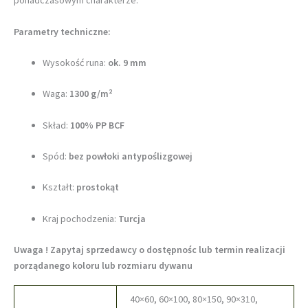
ponadczasowym charakterze.
Parametry techniczne:
Wysokość runa:
ok. 9 mm
Waga:
1300 g/m²
Skład:
100% PP BCF
Spód:
bez powłoki antypoślizgowej
Kształt:
prostokąt
Kraj pochodzenia:
Turcja
Uwaga ! Zapytaj sprzedawcy o dostępnośc lub termin realizacji
porządanego koloru lub rozmiaru dywanu
40×60, 60×100, 80×150, 90×310,