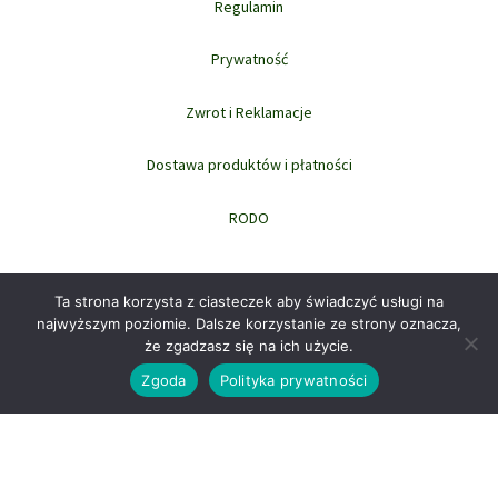
Regulamin
Prywatność
Zwrot i Reklamacje
Dostawa produktów i płatności
RODO
Ta strona korzysta z ciasteczek aby świadczyć usługi na
najwyższym poziomie. Dalsze korzystanie ze strony oznacza,
że zgadzasz się na ich użycie.
Prawa autorskie © 2026 domowi.pl
Zgoda
Polityka prywatności
WYBIERZ OPCJE