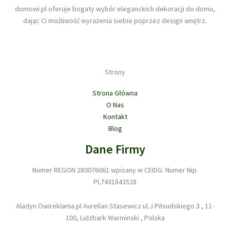
domowi.pl oferuje bogaty wybór eleganckich dekoracji do domu,
dając Ci możliwość wyrażenia siebie poprzez design wnętrz.
Strony
Strona Główna
O Nas
Kontakt
Blog
Dane Firmy
Numer REGON 280076061 wpisany w CEIDG. Numer Nip.
PL7431843528
Aladyn Owireklama.pl Aurelian Stasewicz ul.J.Piłsudskiego 3 , 11-
100, Lidzbark Warminski , Polska