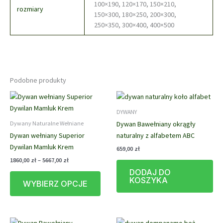
100×190, 120×170, 150×210,
rozmiary
150×300, 180×250, 200×300,
250×350, 300×400, 400×500
Podobne produkty
DYWANY
Dywan Bawełniany okrągły
Dywany Naturalne Wełniane
Dywan wełniany Superior
naturalny z alfabetem ABC
Dywilan Mamluk Krem
659,00
zł
Zakres
1860,00
zł
–
5667,00
zł
cen:
DODAJ DO
Ten
od
KOSZYKA
WYBIERZ OPCJE
produkt
1860,00 zł
do
ma
5667,00 zł
wiele
wariantów.