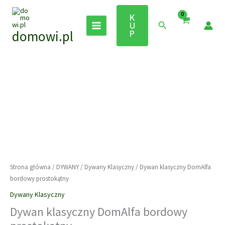
Przejdź
do
K
Szukaj
U
treści
domowi.pl
P
Strona główna
/
DYWANY
/
Dywany Klasyczny
/ Dywan klasyczny DomAlfa
bordowy prostokątny
Dywany Klasyczny
Dywan klasyczny DomAlfa bordowy