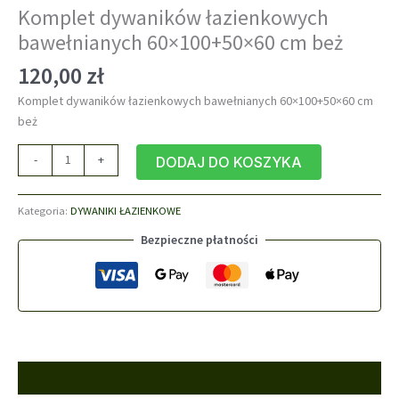
Komplet dywaników łazienkowych
bawełnianych 60×100+50×60 cm beż
120,00
zł
Komplet dywaników łazienkowych bawełnianych 60×100+50×60 cm
beż
ilość
-
+
DODAJ DO KOSZYKA
Komplet
dywaników
Kategoria:
DYWANIKI ŁAZIENKOWE
łazienkowych
bawełnianych
Bezpieczne płatności
60x100+50x60
cm
beż
Opis