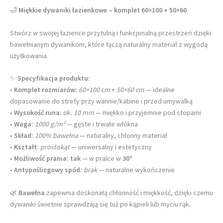
🛁
Miękkie dywaniki łazienkowe – komplet 60×100 + 50×60
Stwórz w swojej łazience przytulną i funkcjonalną przestrzeń dzięki
bawełnianym dywanikom, które łączą naturalny materiał z wygodą
użytkowania.
✨
Specyfikacja produktu:
•
Komplet rozmiarów:
60×100 cm
+
50×60 cm
— idealne
dopasowanie do strefy przy wannie/kabine i przed umywalką
•
Wysokość runa:
ok.
10 mm
— miękko i przyjemnie pod stopami
•
Waga:
1000 g/m²
— gęste i trwałe włókna
•
Skład:
100% bawełna
— naturalny, chłonny materiał
•
Kształt:
prostokąt
— uniwersalny i estetyczny
•
Możliwość prania:
tak
— w pralce w
30°
•
Antypoślizgowy spód:
brak
— naturalne wykończenie
🌿
Bawełna
zapewnia doskonałą chłonność i miękkość, dzięki czemu
dywaniki świetnie sprawdzają się tuż po kąpieli lub myciu rąk.