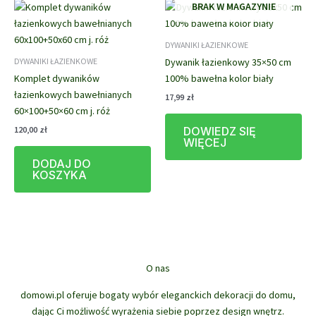
wybrać
BRAK W MAGAZYNIE
na
stronie
DYWANIKI ŁAZIENKOWE
produktu
Dywanik łazienkowy 35×50 cm
DYWANIKI ŁAZIENKOWE
Komplet dywaników
100% bawełna kolor biały
łazienkowych bawełnianych
17,99
zł
60×100+50×60 cm j. róż
DOWIEDZ SIĘ
120,00
zł
WIĘCEJ
DODAJ DO
KOSZYKA
O nas
domowi.pl oferuje bogaty wybór eleganckich dekoracji do domu,
dając Ci możliwość wyrażenia siebie poprzez design wnętrz.