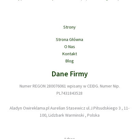
Strony
Strona Główna
O Nas
Kontakt
Blog
Dane Firmy
Numer REGON 280076061 wpisany w CEIDG. Numer Nip.
PL7431843528
Aladyn Owireklama.pl Aurelian Stasewicz ul.J.Piłsudskiego 3 , 11-
100, Lidzbark Warminski , Polska