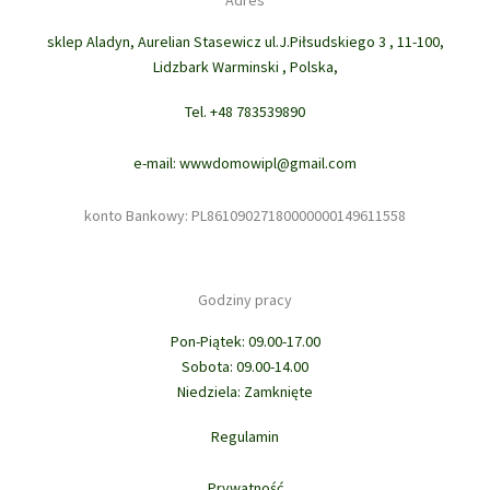
Adres
sklep Aladyn, Aurelian Stasewicz ul.J.Piłsudskiego 3 , 11-100,
Lidzbark Warminski , Polska,
Tel. +48 783539890
e-mail: wwwdomowipl@gmail.com
konto Bankowy: PL86109027180000000149611558
Godziny pracy
Pon-Piątek: 09.00-17.00
Sobota: 09.00-14.00
Niedziela: Zamknięte
Regulamin
Prywatność