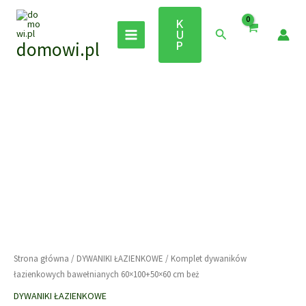
Przejdź
do
K
Szukaj
U
treści
domowi.pl
P
Strona główna
/
DYWANIKI ŁAZIENKOWE
/ Komplet dywaników
łazienkowych bawełnianych 60×100+50×60 cm beż
DYWANIKI ŁAZIENKOWE