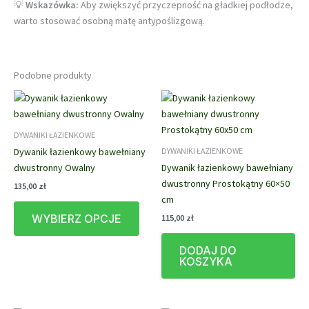
💡
Wskazówka:
Aby zwiększyć przyczepność na gładkiej podłodze,
warto stosować osobną matę antypoślizgową.
Podobne produkty
DYWANIKI ŁAZIENKOWE
Dywanik łazienkowy bawełniany
DYWANIKI ŁAZIENKOWE
dwustronny Owalny
Dywanik łazienkowy bawełniany
dwustronny Prostokątny 60×50
135,00
zł
cm
Ten
WYBIERZ OPCJE
115,00
zł
produkt
ma
DODAJ DO
wiele
KOSZYKA
wariantów.
Opcje
można