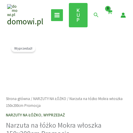
Przejdź
do
K
Szukaj
U
treści
domowi.pl
P
Wyprzedaż!
Strona główna
/
NARZUTY NA ŁÓŻKO
/ Narzuta na łóżko Mokra włoszka
150x200cm Promocja
NARZUTY NA ŁÓŻKO
,
WYPRZEDAŻ
Narzuta na łóżko Mokra włoszka