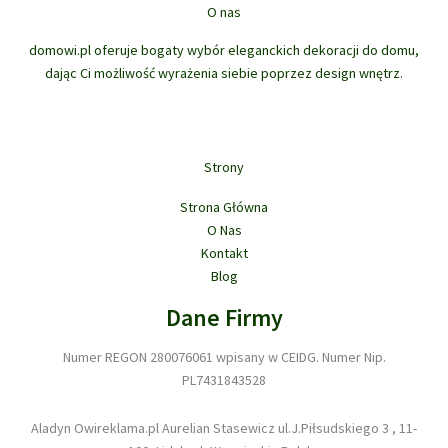
produktu
O nas
domowi.pl oferuje bogaty wybór eleganckich dekoracji do domu,
dając Ci możliwość wyrażenia siebie poprzez design wnętrz.
Strony
Strona Główna
O Nas
Kontakt
Blog
Dane Firmy
Numer REGON 280076061 wpisany w CEIDG. Numer Nip.
PL7431843528
Aladyn Owireklama.pl Aurelian Stasewicz ul.J.Piłsudskiego 3 , 11-