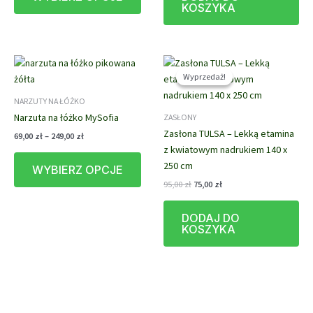
KOSZYKA
do
ma
340,00 zł
wiele
wariantów.
Opcje
można
Wyprzedaż!
Wyprzedaż!
wybrać
NARZUTY NA ŁÓŻKO
na
Narzuta na łóżko MySofia
ZASŁONY
stronie
Zasłona TULSA – Lekką etamina
Zakres
69,00
zł
–
249,00
zł
produktu
cen:
z kwiatowym nadrukiem 140 x
Ten
od
250 cm
WYBIERZ OPCJE
produkt
69,00 zł
do
Pierwotna
Aktualna
95,00
zł
75,00
zł
ma
249,00 zł
cena
cena
wiele
wynosiła:
wynosi:
DODAJ DO
wariantów.
95,00 zł.
75,00 zł.
KOSZYKA
Opcje
można
wybrać
na
stronie