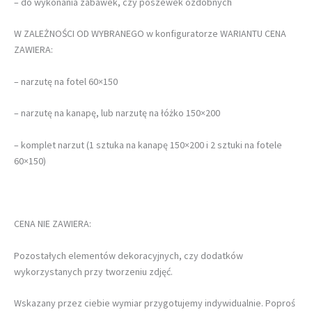
– do wykonania zabawek, czy poszewek ozdobnych
W ZALEŻNOŚCI OD WYBRANEGO w konfiguratorze WARIANTU CENA
ZAWIERA:
– narzutę na fotel 60×150
– narzutę na kanapę, lub narzutę na łóżko 150×200
– komplet narzut (1 sztuka na kanapę 150×200 i 2 sztuki na fotele
60×150)
CENA NIE ZAWIERA:
Pozostałych elementów dekoracyjnych, czy dodatków
wykorzystanych przy tworzeniu zdjęć.
Wskazany przez ciebie wymiar przygotujemy indywidualnie. Poproś