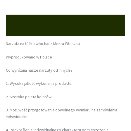
Opis
Informacje dodatkowe
Narzuta na łóżko włochacz Mokra Włoszka
Wyprodukowano w Polsce
Co wyróżnia nasze narzuty od innych ?:
1. Wysoka jakość wykonania produktu.
2. Szeroka paleta kolorów.
3. Możliwość przygotowania dowolnego wymiaru na zamówienie
indywidualne.
4. Podkreślenie indywidualnego charakteru pomieszczenia.