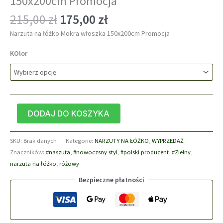
150x200cm Promocja
Pierwotna
Aktualna
215,00
zł
175,00
zł
cena
cena
Narzuta na łóżko Mokra włoszka 150x200cm Promocja
wynosiła:
wynosi:
215,00 zł.
175,00 zł.
KOlor
ilość
DODAJ DO KOSZYKA
Narzuta
na
SKU:
Brak danych
Kategorie:
NARZUTY NA ŁÓŻKO
,
WYPRZEDAŻ
łóżko
Znaczników:
#naszuta
,
#nowoczsny styl
,
#polski producent
,
#Zielny
,
Mokra
narzuta na łóżko
,
różowy
włoszka
150x200cm
Bezpieczne płatności
Promocja