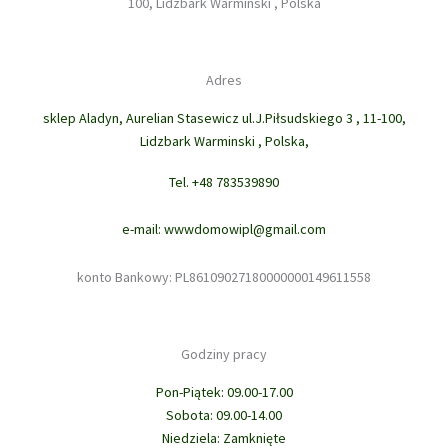
100, Lidzbark Warminski , Polska
Adres
sklep Aladyn, Aurelian Stasewicz ul.J.Piłsudskiego 3 , 11-100,
Lidzbark Warminski , Polska,
Tel. +48 783539890
e-mail: wwwdomowipl@gmail.com
konto Bankowy: PL86109027180000000149611558
Godziny pracy
Pon-Piątek: 09.00-17.00
Sobota: 09.00-14.00
Niedziela: Zamknięte