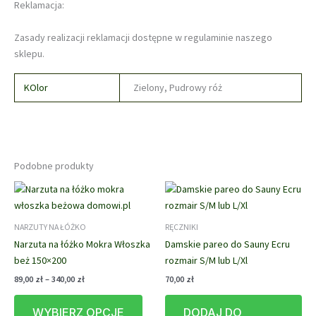
Reklamacja:
Zasady realizacji reklamacji dostępne w regulaminie naszego
sklepu.
KOlor
Zielony, Pudrowy róż
Podobne produkty
NARZUTY NA ŁÓŻKO
RĘCZNIKI
Narzuta na łóżko Mokra Włoszka
Damskie pareo do Sauny Ecru
beż 150×200
rozmair S/M lub L/Xl
Zakres
89,00
zł
–
340,00
zł
70,00
zł
cen:
Ten
od
WYBIERZ OPCJE
DODAJ DO
produkt
89,00 zł