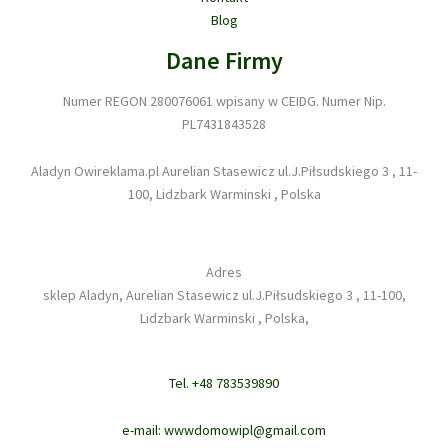
Blog
Dane Firmy
Numer REGON 280076061 wpisany w CEIDG. Numer Nip.
PL7431843528
Aladyn Owireklama.pl Aurelian Stasewicz ul.J.Piłsudskiego 3 , 11-
100, Lidzbark Warminski , Polska
Adres
sklep Aladyn, Aurelian Stasewicz ul.J.Piłsudskiego 3 , 11-100,
Lidzbark Warminski , Polska,
Tel. +48 783539890
e-mail: wwwdomowipl@gmail.com