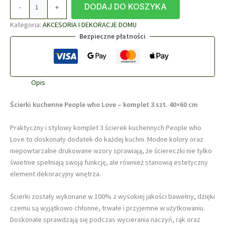
ilość
DODAJ DO KOSZYKA
-
+
ścierki
kuchenne
Kategoria:
AKCESORIA I DEKORACJE DOMU
-
Bezpieczne płatności
zestaw
3
szt
People
Opis
who
Ścierki kuchenne People who Love – komplet 3 szt. 40×60 cm
Love
Praktyczny i stylowy komplet 3 ścierek kuchennych People who
Love to doskonały dodatek do każdej kuchni. Modne kolory oraz
niepowtarzalne drukowane wzory sprawiają, że ściereczki nie tylko
świetnie spełniają swoją funkcję, ale również stanowią estetyczny
element dekoracyjny wnętrza.
Ścierki zostały wykonane w 100% z wysokiej jakości bawełny, dzięki
czemu są wyjątkowo chłonne, trwałe i przyjemne w użytkowaniu.
Doskonale sprawdzają się podczas wycierania naczyń, rąk oraz