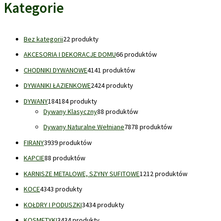
Kategorie
Bez kategorii
2
2 produkty
AKCESORIA I DEKORACJE DOMU
6
6 produktów
CHODNIKI DYWANOWE
41
41 produktów
DYWANIKI ŁAZIENKOWE
24
24 produkty
DYWANY
184
184 produkty
Dywany Klasyczny
8
8 produktów
Dywany Naturalne Wełniane
78
78 produktów
FIRANY
39
39 produktów
KAPCIE
8
8 produktów
KARNISZE METALOWE, SZYNY SUFITOWE
12
12 produktów
KOCE
43
43 produkty
KOŁDRY I PODUSZKI
34
34 produkty
KOSMETYKI
34
34 produkty