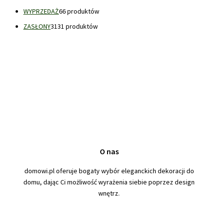
WYPRZEDAŻ
6
6 produktów
ZASŁONY
31
31 produktów
O nas
domowi.pl oferuje bogaty wybór eleganckich dekoracji do
domu, dając Ci możliwość wyrażenia siebie poprzez design
wnętrz.