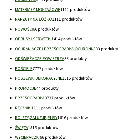
MATERIAŁY MONTAŻOWE
11
11 produktów
NARZUTY NA ŁÓŻKO
11
11 produktów
NOWOŚCI
6
6 produktów
OBRUSY I SERWETKI
14
14 produktów
OCHRANIACZE I PRZEŚCIERADŁA OCHRONNE
3
3 produkty
ODŚWIEŻACZE POWIETRZA
3
3 produkty
POŚCIELE
77
77 produktów
POSZEWKI DEKORACYJNE
15
15 produktów
PROMOCJE
4
4 produkty
PRZEŚCIERADŁA
37
37 produktów
RĘCZNIKI
11
11 produktów
ROLETY,ŻALUZJE,PLISY
16
16 produktów
ŚWIĘTA
15
15 produktów
WYCIERACZKI
6
6 produktów