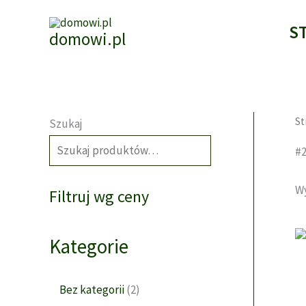
Przejdź
do
S
domowi.pl
treści
St
Szukaj
SZUKAJ
#
Wy
Filtruj wg ceny
Kategorie
2
Bez kategorii
2
p