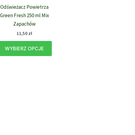
Odświeżacz Powietrza
Green Fresh 250 ml Mix
Zapachów
11,50
zł
Ten
WYBIERZ OPCJE
produkt
ma
wiele
wariantów.
Opcje
można
wybrać
na
stronie
produktu