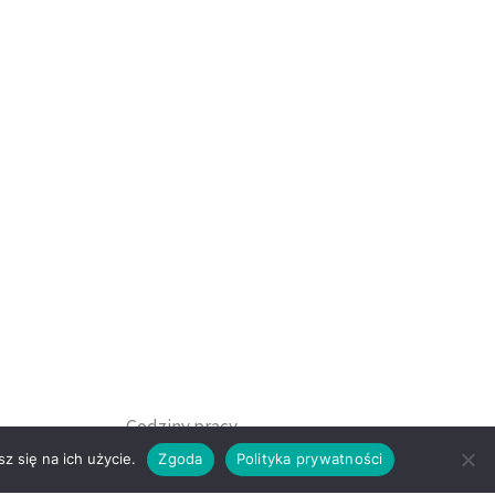
Godziny pracy
z się na ich użycie.
Zgoda
Polityka prywatności
sewicz
Pon-Piątek: 09.00-17.00