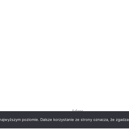
Adres
 najwyższym poziomie. Dalsze korzystanie ze strony oznacza, że zgadzas
sklep Aladyn, Aurelian Sta
Główna