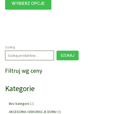
WYBIERZ OPCJE
produkt
1670,00 zł
do
ma
3438,00 zł
wiele
wariantów.
Opcje
można
wybrać
na
Szukaj
stronie
SZUKAJ
produktu
Filtruj wg ceny
Kategorie
2
Bez kategorii
2
p
6
AKCESORIA I DEKORACJE DOMU
6