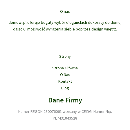
t
u
o
t
w
ó
k
d
ó
O nas
w
t
u
w
ó
domowi.pl oferuje bogaty wybór eleganckich dekoracji do domu,
k
w
dając Ci możliwość wyrażenia siebie poprzez design wnętrz.
t
ó
w
Strony
Strona Główna
O Nas
Kontakt
Blog
Dane Firmy
Numer REGON 280076061 wpisany w CEIDG. Numer Nip.
PL7431843528