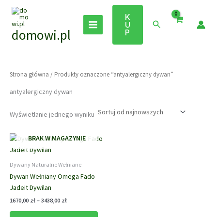
Przejdź
do
K
Szukaj
U
treści
domowi.pl
P
Strona główna
/ Produkty oznaczone “antyalergiczny dywan”
antyalergiczny dywan
Wyświetlanie jednego wyniku
BRAK W MAGAZYNIE
Dywany Naturalne Wełniane
Dywan Wełniany Omega Fado
Jadeit Dywilan
Zakres
1670,00
zł
–
3438,00
zł
cen:
Ten
od