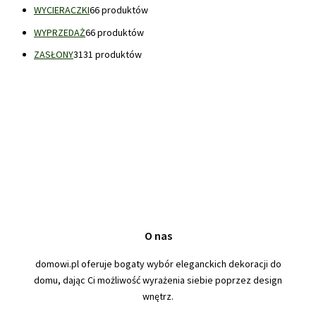
WYCIERACZKI
6
6 produktów
WYPRZEDAŻ
6
6 produktów
ZASŁONY
31
31 produktów
O nas
domowi.pl oferuje bogaty wybór eleganckich dekoracji do
domu, dając Ci możliwość wyrażenia siebie poprzez design
wnętrz.