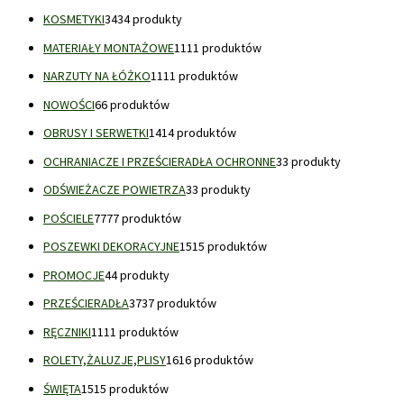
KOSMETYKI
34
34 produkty
MATERIAŁY MONTAŻOWE
11
11 produktów
NARZUTY NA ŁÓŻKO
11
11 produktów
NOWOŚCI
6
6 produktów
OBRUSY I SERWETKI
14
14 produktów
OCHRANIACZE I PRZEŚCIERADŁA OCHRONNE
3
3 produkty
ODŚWIEŻACZE POWIETRZA
3
3 produkty
POŚCIELE
77
77 produktów
POSZEWKI DEKORACYJNE
15
15 produktów
PROMOCJE
4
4 produkty
PRZEŚCIERADŁA
37
37 produktów
RĘCZNIKI
11
11 produktów
ROLETY,ŻALUZJE,PLISY
16
16 produktów
ŚWIĘTA
15
15 produktów