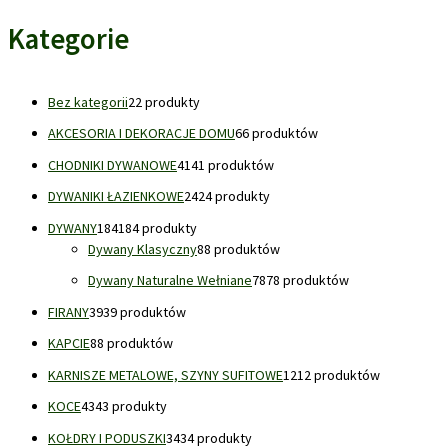
Kategorie
Bez kategorii
2
2 produkty
AKCESORIA I DEKORACJE DOMU
6
6 produktów
CHODNIKI DYWANOWE
41
41 produktów
DYWANIKI ŁAZIENKOWE
24
24 produkty
DYWANY
184
184 produkty
Dywany Klasyczny
8
8 produktów
Dywany Naturalne Wełniane
78
78 produktów
FIRANY
39
39 produktów
KAPCIE
8
8 produktów
KARNISZE METALOWE, SZYNY SUFITOWE
12
12 produktów
KOCE
43
43 produkty
KOŁDRY I PODUSZKI
34
34 produkty