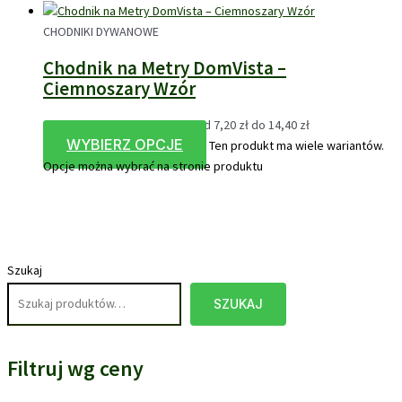
CHODNIKI DYWANOWE
Chodnik na Metry DomVista –
Ciemnoszary Wzór
7,20
zł
–
14,40
zł
Zakres cen: od 7,20 zł do 14,40 zł
WYBIERZ OPCJE
Ten produkt ma wiele wariantów.
Opcje można wybrać na stronie produktu
Szukaj
SZUKAJ
Filtruj wg ceny