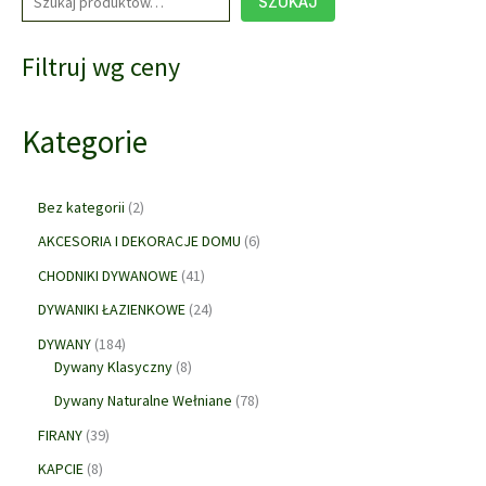
SZUKAJ
produktu
Filtruj wg ceny
Kategorie
2
Bez kategorii
2
p
6
AKCESORIA I DEKORACJE DOMU
6
r
p
o
4
CHODNIKI DYWANOWE
41
r
d
1
2
o
DYWANIKI ŁAZIENKOWE
24
u
p
4
d
1
k
r
DYWANY
184
p
u
8
t
8
o
Dywany Klasyczny
8
r
k
4
y
p
d
o
7
t
Dywany Naturalne Wełniane
78
p
r
u
d
8
ó
3
r
o
k
FIRANY
39
u
p
w
9
o
d
t
8
k
r
KAPCIE
8
p
d
u
ó