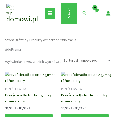
Przejdź
do
K
Szukaj
U
treści
domowi.pl
P
Strona główna
/ Produkty oznaczone “#doPrania”
#doPrania
Posortowane
Wyświetlanie wszystkich wyników: 3
według
najnowszych
PRZEŚCIERADŁA
PRZEŚCIERADŁA
Prześcieradło frotte z gumką
Prześcieradło frotte z gumką
różne kolory
różne kolory
Zakres
Zakres
30,99
zł
–
85,99
zł
30,99
zł
–
85,99
zł
cen:
cen:
Ten
Ten
od
od