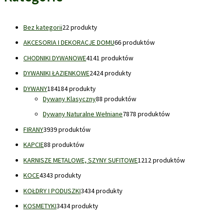
Bez kategorii
2
2 produkty
AKCESORIA I DEKORACJE DOMU
6
6 produktów
CHODNIKI DYWANOWE
41
41 produktów
DYWANIKI ŁAZIENKOWE
24
24 produkty
DYWANY
184
184 produkty
Dywany Klasyczny
8
8 produktów
Dywany Naturalne Wełniane
78
78 produktów
FIRANY
39
39 produktów
KAPCIE
8
8 produktów
KARNISZE METALOWE, SZYNY SUFITOWE
12
12 produktów
KOCE
43
43 produkty
KOŁDRY I PODUSZKI
34
34 produkty
KOSMETYKI
34
34 produkty