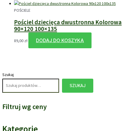
POŚCIELE
Pościel dziecięca dwustronna Kolorowa
90×120 100×135
DODAJ DO KOSZYKA
89,00
zł
Szukaj
SZUKAJ
Filtruj wg ceny
Kategorie