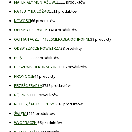
MATERIAŁY MONTAŻOWE
11
11 produktów
NARZUTY NA ŁÓŻKO
11
11 produktów
NOWOŚCI
6
6 produktów
OBRUSY I SERWETKI
14
14 produktów
OCHRANIACZE I PRZEŚCIERADŁA OCHRONNE
3
3 produkty
ODŚWIEŻACZE POWIETRZA
3
3 produkty
POŚCIELE
77
77 produktów
POSZEWKI DEKORACYJNE
15
15 produktów
PROMOCJE
4
4 produkty
PRZEŚCIERADŁA
37
37 produktów
RĘCZNIKI
11
11 produktów
ROLETY,ŻALUZJE,PLISY
16
16 produktów
ŚWIĘTA
15
15 produktów
WYCIERACZKI
6
6 produktów
WYPRZEDAŻ
6
6 produktów