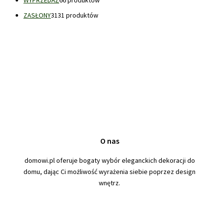
ZASŁONY
31
31 produktów
O nas
domowi.pl oferuje bogaty wybór eleganckich dekoracji do
domu, dając Ci możliwość wyrażenia siebie poprzez design
wnętrz.