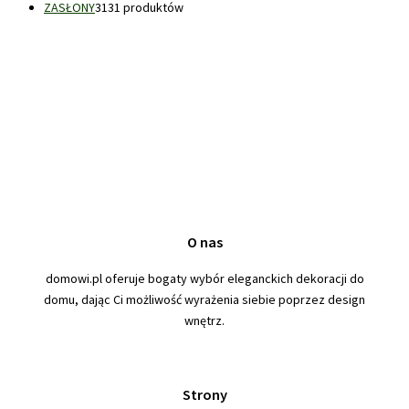
ZASŁONY
31
31 produktów
O nas
domowi.pl oferuje bogaty wybór eleganckich dekoracji do
domu, dając Ci możliwość wyrażenia siebie poprzez design
wnętrz.
Strony