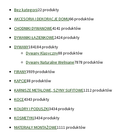
Bez kategorii
2
2 produkty
AKCESORIA I DEKORACJE DOMU
6
6 produktów
CHODNIKI DYWANOWE
41
41 produktów
DYWANIKI ŁAZIENKOWE
24
24 produkty
DYWANY
184
184 produkty
Dywany Klasyczny
8
8 produktów
Dywany Naturalne Wełniane
78
78 produktów
FIRANY
39
39 produktów
KAPCIE
8
8 produktów
KARNISZE METALOWE, SZYNY SUFITOWE
12
12 produktów
KOCE
43
43 produkty
KOŁDRY I PODUSZKI
34
34 produkty
KOSMETYKI
34
34 produkty
MATERIAŁY MONTAŻOWE
11
11 produktów