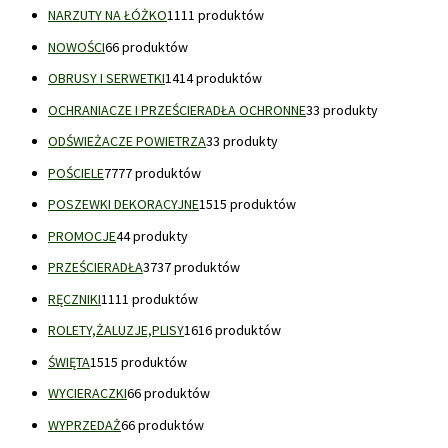
NARZUTY NA ŁÓŻKO
11
11 produktów
NOWOŚCI
6
6 produktów
OBRUSY I SERWETKI
14
14 produktów
OCHRANIACZE I PRZEŚCIERADŁA OCHRONNE
3
3 produkty
ODŚWIEŻACZE POWIETRZA
3
3 produkty
POŚCIELE
77
77 produktów
POSZEWKI DEKORACYJNE
15
15 produktów
PROMOCJE
4
4 produkty
PRZEŚCIERADŁA
37
37 produktów
RĘCZNIKI
11
11 produktów
ROLETY,ŻALUZJE,PLISY
16
16 produktów
ŚWIĘTA
15
15 produktów
WYCIERACZKI
6
6 produktów
WYPRZEDAŻ
6
6 produktów