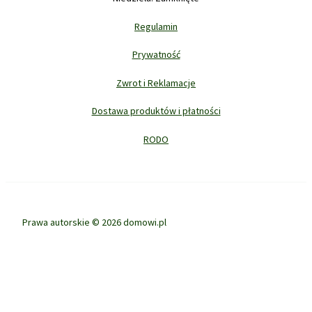
Regulamin
Prywatność
Zwrot i Reklamacje
Dostawa produktów i płatności
RODO
Prawa autorskie © 2026 domowi.pl
Ta strona korzysta z ciasteczek aby świadczyć usługi na najwyższym
poziomie. Dalsze korzystanie ze strony oznacza, że zgadzasz się na ich