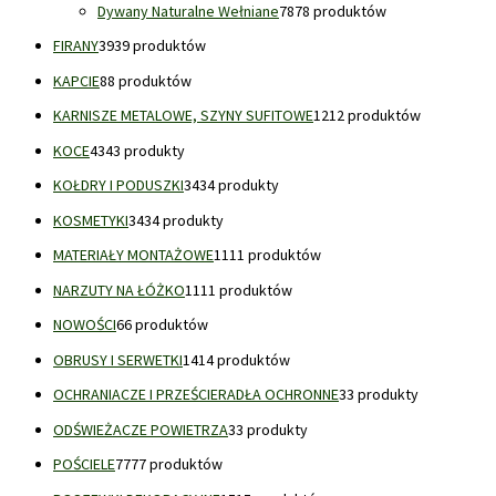
Dywany Naturalne Wełniane
78
78 produktów
FIRANY
39
39 produktów
KAPCIE
8
8 produktów
KARNISZE METALOWE, SZYNY SUFITOWE
12
12 produktów
KOCE
43
43 produkty
KOŁDRY I PODUSZKI
34
34 produkty
KOSMETYKI
34
34 produkty
MATERIAŁY MONTAŻOWE
11
11 produktów
NARZUTY NA ŁÓŻKO
11
11 produktów
NOWOŚCI
6
6 produktów
OBRUSY I SERWETKI
14
14 produktów
OCHRANIACZE I PRZEŚCIERADŁA OCHRONNE
3
3 produkty
ODŚWIEŻACZE POWIETRZA
3
3 produkty
POŚCIELE
77
77 produktów