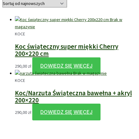
Brak w
magazynie
KOCE
Koc świąteczny super miękki Cherry
200×220 cm
DOWIEDZ SIĘ WIĘCEJ
290,00
zł
Brak w magazynie
KOCE
Koc/Narzuta Świąteczna bawełna + akryl
200×220
DOWIEDZ SIĘ WIĘCEJ
290,00
zł