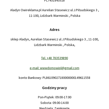
PL7431843528
Aladyn Owireklama.pl Aurelian Stasewicz ul.J.Piłsudskiego 3 ,
11-100, Lidzbark Warminski , Polska
Adres
sklep Aladyn, Aurelian Stasewicz ul.J.Piłsudskiego 3 , 11-100,
Lidzbark Warminski , Polska,
Tel. +48 783539890
e-mail: wwwdomowipl@gmail.com
konto Bankowy: PL86109027180000000149611558
Godziny pracy
Pon-Piątek: 09.00-17.00
Sobota: 09.00-14.00
Niedziela: Zamknięte