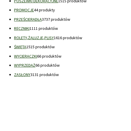
POSZEWKI DEKORACYJNE
15
15 produktów
PROMOCJE
4
4 produkty
PRZEŚCIERADŁA
37
37 produktów
RĘCZNIKI
11
11 produktów
ROLETY,ŻALUZJE,PLISY
16
16 produktów
ŚWIĘTA
15
15 produktów
WYCIERACZKI
6
6 produktów
WYPRZEDAŻ
6
6 produktów
ZASŁONY
31
31 produktów