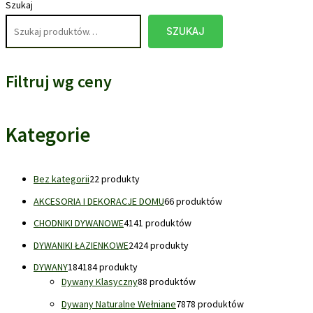
Szukaj
SZUKAJ
Filtruj wg ceny
Kategorie
Bez kategorii
2
2 produkty
AKCESORIA I DEKORACJE DOMU
6
6 produktów
CHODNIKI DYWANOWE
41
41 produktów
DYWANIKI ŁAZIENKOWE
24
24 produkty
DYWANY
184
184 produkty
Dywany Klasyczny
8
8 produktów
Dywany Naturalne Wełniane
78
78 produktów