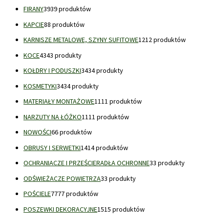
FIRANY
39
39 produktów
KAPCIE
8
8 produktów
KARNISZE METALOWE, SZYNY SUFITOWE
12
12 produktów
KOCE
43
43 produkty
KOŁDRY I PODUSZKI
34
34 produkty
KOSMETYKI
34
34 produkty
MATERIAŁY MONTAŻOWE
11
11 produktów
NARZUTY NA ŁÓŻKO
11
11 produktów
NOWOŚCI
6
6 produktów
OBRUSY I SERWETKI
14
14 produktów
OCHRANIACZE I PRZEŚCIERADŁA OCHRONNE
3
3 produkty
ODŚWIEŻACZE POWIETRZA
3
3 produkty
POŚCIELE
77
77 produktów
POSZEWKI DEKORACYJNE
15
15 produktów