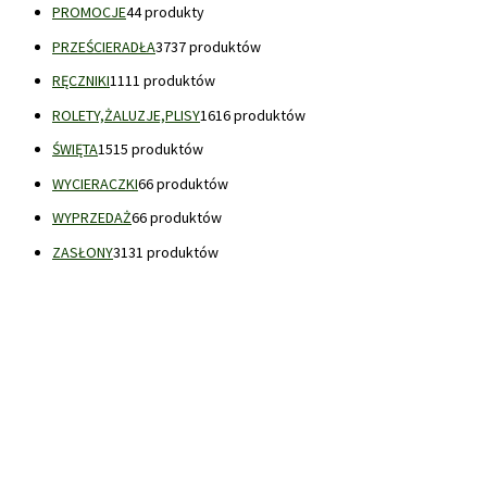
PROMOCJE
4
4 produkty
PRZEŚCIERADŁA
37
37 produktów
RĘCZNIKI
11
11 produktów
ROLETY,ŻALUZJE,PLISY
16
16 produktów
ŚWIĘTA
15
15 produktów
WYCIERACZKI
6
6 produktów
WYPRZEDAŻ
6
6 produktów
ZASŁONY
31
31 produktów