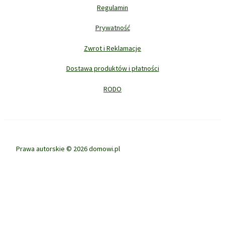
Regulamin
Prywatność
Zwrot i Reklamacje
Dostawa produktów i płatności
RODO
Prawa autorskie © 2026 domowi.pl
Ta strona korzysta z ciasteczek aby świadczyć usługi na najwyższym
poziomie. Dalsze korzystanie ze strony oznacza, że zgadzasz się na ich
użycie.
ZGODA
POLITYKA PRYWATNOŚCI