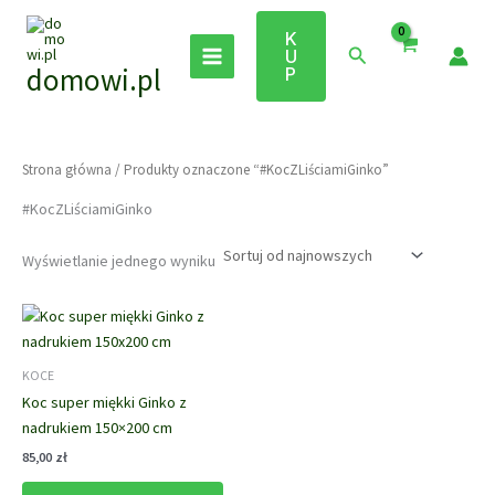
Przejdź
do
K
Szukaj
U
treści
domowi.pl
P
Strona główna
/ Produkty oznaczone “#KocZLiściamiGinko”
#KocZLiściamiGinko
Wyświetlanie jednego wyniku
KOCE
Koc super miękki Ginko z
nadrukiem 150×200 cm
85,00
zł
Ten