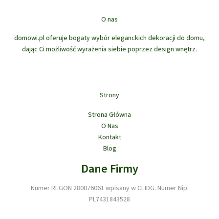
t
u
o
t
w
ó
k
d
ó
O nas
w
t
u
w
ó
domowi.pl oferuje bogaty wybór eleganckich dekoracji do domu,
k
w
dając Ci możliwość wyrażenia siebie poprzez design wnętrz.
t
ó
w
Strony
Strona Główna
O Nas
Kontakt
Blog
Dane Firmy
Numer REGON 280076061 wpisany w CEIDG. Numer Nip.
PL7431843528