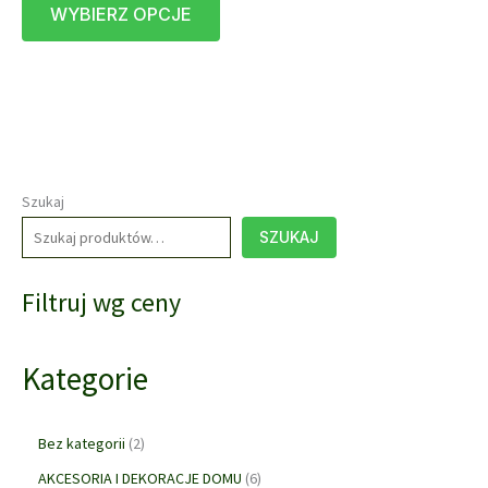
WYBIERZ OPCJE
produkt
ma
wiele
wariantów.
Opcje
można
wybrać
na
Szukaj
stronie
SZUKAJ
produktu
Filtruj wg ceny
Kategorie
2
Bez kategorii
2
p
6
AKCESORIA I DEKORACJE DOMU
6