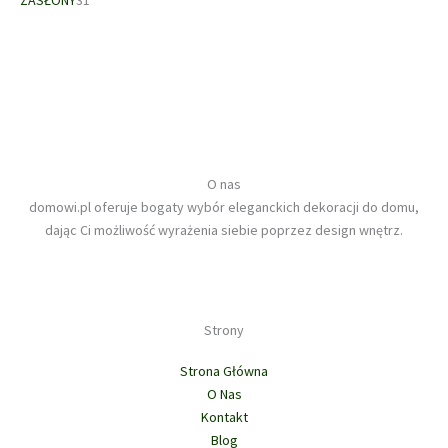
d
t
r
1
d
w
k
u
ó
o
p
u
t
k
w
d
r
k
ó
t
u
o
t
w
ó
k
d
ó
w
t
u
w
ó
k
w
t
O nas
ó
domowi.pl oferuje bogaty wybór eleganckich dekoracji do domu,
w
dając Ci możliwość wyrażenia siebie poprzez design wnętrz.
Strony
Strona Główna
O Nas
Kontakt
Blog