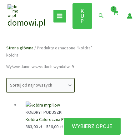
Przejdź
do
K
Szukaj
U
treści
domowi.pl
P
Strona główna
/ Produkty oznaczone “kołdra”
kołdra
Posortowane
Wyświetlanie wszystkich wyników: 9
według
najnowszych
KOŁDRY I PODUSZKI
Kołdra Całoroczna Pierze AMZ
WYBIERZ OPCJE
Zakres
Ten
383,00
zł
–
586,00
zł
cen:
produkt