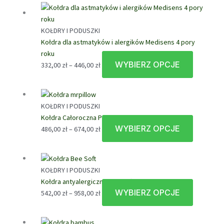
od
ma
383,00 zł
wiele
do
wariantów
KOŁDRY I PODUSZKI
586,00 zł
Opcje
Kołdra dla astmatyków i alergików Medisens 4 pory
można
roku
wybrać
WYBIERZ OPCJE
Zakres
Ten
332,00
zł
–
446,00
zł
na
cen:
produkt
stronie
od
ma
produktu
332,00 zł
wiele
KOŁDRY I PODUSZKI
do
wariantów
Kołdra Całoroczna Puch Gęsi Mr.Pillow AMZ
446,00 zł
Opcje
WYBIERZ OPCJE
Zakres
Ten
486,00
zł
–
674,00
zł
można
cen:
produkt
wybrać
od
ma
na
486,00 zł
wiele
stronie
KOŁDRY I PODUSZKI
do
wariantów
produktu
Kołdra antyalergiczna Bee Soft całoroczna
674,00 zł
Opcje
WYBIERZ OPCJE
Zakres
Ten
542,00
zł
–
958,00
zł
można
cen:
produkt
wybrać
od
ma
na