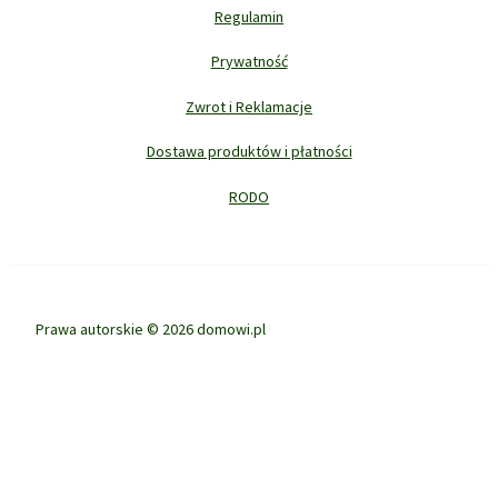
Regulamin
Prywatność
Zwrot i Reklamacje
Dostawa produktów i płatności
RODO
Prawa autorskie © 2026 domowi.pl
Ta strona korzysta z ciasteczek aby świadczyć usługi na najwyższym
poziomie. Dalsze korzystanie ze strony oznacza, że zgadzasz się na ich
użycie.
ZGODA
POLITYKA PRYWATNOŚCI