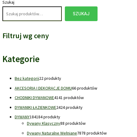
Szukaj
SZUKAJ
Filtruj wg ceny
Kategorie
Bez kategorii
2
2 produkty
AKCESORIA I DEKORACJE DOMU
6
6 produktów
CHODNIKI DYWANOWE
41
41 produktów
DYWANIKI ŁAZIENKOWE
24
24 produkty
DYWANY
184
184 produkty
Dywany Klasyczny
8
8 produktów
Dywany Naturalne Wełniane
78
78 produktów