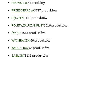
PROMOCJE
4
4 produkty
PRZEŚCIERADŁA
37
37 produktów
RĘCZNIKI
11
11 produktów
ROLETY,ŻALUZJE,PLISY
16
16 produktów
ŚWIĘTA
15
15 produktów
WYCIERACZKI
6
6 produktów
WYPRZEDAŻ
6
6 produktów
ZASŁONY
31
31 produktów