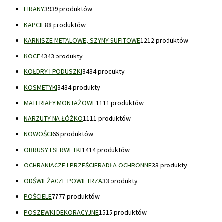
FIRANY
39
39 produktów
KAPCIE
8
8 produktów
KARNISZE METALOWE, SZYNY SUFITOWE
12
12 produktów
KOCE
43
43 produkty
KOŁDRY I PODUSZKI
34
34 produkty
KOSMETYKI
34
34 produkty
MATERIAŁY MONTAŻOWE
11
11 produktów
NARZUTY NA ŁÓŻKO
11
11 produktów
NOWOŚCI
6
6 produktów
OBRUSY I SERWETKI
14
14 produktów
OCHRANIACZE I PRZEŚCIERADŁA OCHRONNE
3
3 produkty
ODŚWIEŻACZE POWIETRZA
3
3 produkty
POŚCIELE
77
77 produktów
POSZEWKI DEKORACYJNE
15
15 produktów