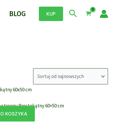
Szukaj
BLOG
KUP
ustronny Prostokątny 60×50 cm
DO KOSZYKA