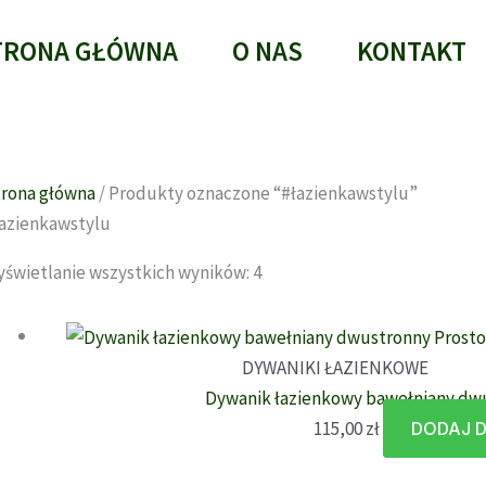
TRONA GŁÓWNA
O NAS
KONTAKT
rona główna
/ Produkty oznaczone “#łazienkawstylu”
azienkawstylu
Posortowane
świetlanie wszystkich wyników: 4
według
najnowszych
DYWANIKI ŁAZIENKOWE
Dywanik łazienkowy bawełniany dw
115,00
zł
DODAJ 