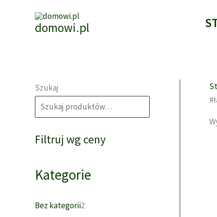
Przejdź
do
S
domowi.pl
treści
St
Szukaj
#ł
SZUKAJ
Wy
Filtruj wg ceny
Kategorie
2
Bez kategorii
2
p