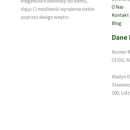
eleganckich dekoracji do domu,
O Nas
dając Ci możliwość wyrażenia siebie
Kontakt
poprzez design wnętrz.
Blog
Dane 
Numer R
CEIDG. N
Aladyn O
Stasewicz
100, Lid