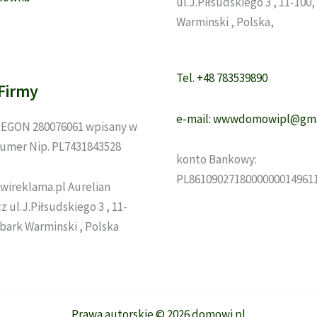
ul.J.Piłsudskiego 3 , 11-100
Warminski , Polska,
Tel. +48 783539890
Firmy
e-mail: wwwdomowipl@gma
EGON 280076061 wpisany w
umer Nip. PL7431843528
konto Bankowy:
PL8610902718000000014961
wireklama.pl Aurelian
 ul.J.Piłsudskiego 3 , 11-
zbark Warminski , Polska
Prawa autorskie © 2026 domowi.pl