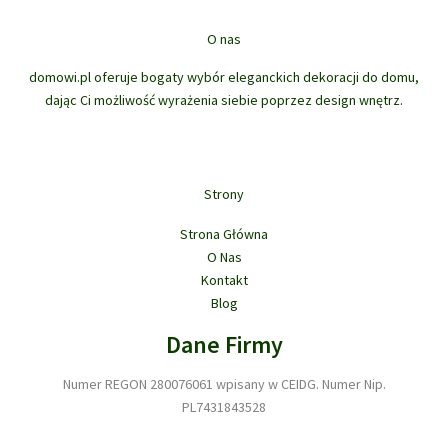
t
u
o
t
w
ó
k
d
ó
O nas
w
t
u
w
ó
domowi.pl oferuje bogaty wybór eleganckich dekoracji do domu,
k
w
dając Ci możliwość wyrażenia siebie poprzez design wnętrz.
t
ó
w
Strony
Strona Główna
O Nas
Kontakt
Blog
Dane Firmy
Numer REGON 280076061 wpisany w CEIDG. Numer Nip.
PL7431843528