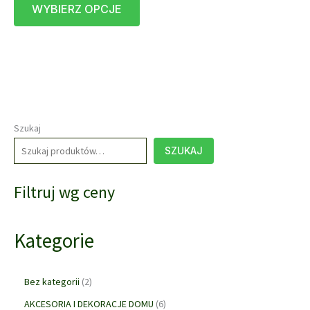
WYBIERZ OPCJE
produkt
180,00 zł
do
ma
870,00 zł
wiele
wariantów.
Opcje
można
wybrać
na
Szukaj
stronie
SZUKAJ
produktu
Filtruj wg ceny
Kategorie
2
Bez kategorii
2
p
6
AKCESORIA I DEKORACJE DOMU
6