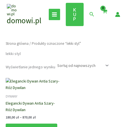
Przejdź
do
K
Szukaj
U
treści
domowi.pl
P
Strona główna
/ Produkty oznaczone “lekki styl”
lekki styl
Wyświetlanie jednego wyniku
DYWANY
Elegancki Dywan Antia Szary-
Róż Dywilan
Zakres
180,00
zł
–
870,00
zł
cen:
Ten
od