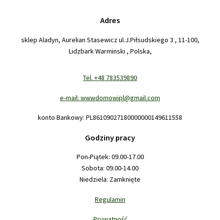
Adres
sklep Aladyn, Aurelian Stasewicz ul.J.Piłsudskiego 3 , 11-100,
Lidzbark Warminski , Polska,
Tel. +48 783539890
e-mail: wwwdomowipl@gmail.com
konto Bankowy: PL86109027180000000149611558
Godziny pracy
Pon-Piątek: 09.00-17.00
Sobota: 09.00-14.00
Niedziela: Zamknięte
Regulamin
Prywatność