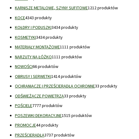
KARNISZE METALOWE, SZYNY SUFITOWE
12
12 produktów
KOCE
43
43 produkty
KOŁDRY I PODUSZKI
34
34 produkty
KOSMETYKI
34
34 produkty
MATERIAŁY MONTAŻOWE
11
11 produktów
NARZUTY NA ŁÓŻKO
11
11 produktów
NOWOŚCI
6
6 produktów
OBRUSY I SERWETKI
14
14 produktów
OCHRANIACZE I PRZEŚCIERADŁA OCHRONNE
3
3 produkty
ODŚWIEŻACZE POWIETRZA
3
3 produkty
POŚCIELE
77
77 produktów
POSZEWKI DEKORACYJNE
15
15 produktów
PROMOCJE
4
4 produkty
PRZEŚCIERADŁA
37
37 produktów