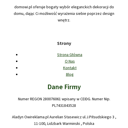
domowi.pl oferuje bogaty wybór eleganckich dekoracji do
domu, dając Ci możliwość wyrażenia siebie poprzez design
wnętrz.
Strony
Strona Główna
O Nas
Kontakt
Blog
Dane Firmy
Numer REGON 280076061 wpisany w CEIDG. Numer Nip.
PL7431843528
Aladyn Owireklama.pl Aurelian Stasewicz ul.J.Piłsudskiego 3 ,
11-100, Lidzbark Warminski , Polska