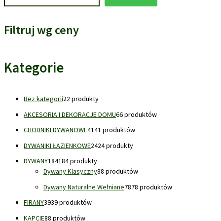
Filtruj wg ceny
Kategorie
Bez kategorii
2
2 produkty
AKCESORIA I DEKORACJE DOMU
6
6 produktów
CHODNIKI DYWANOWE
41
41 produktów
DYWANIKI ŁAZIENKOWE
24
24 produkty
DYWANY
184
184 produkty
Dywany Klasyczny
8
8 produktów
Dywany Naturalne Wełniane
78
78 produktów
FIRANY
39
39 produktów
KAPCIE
8
8 produktów