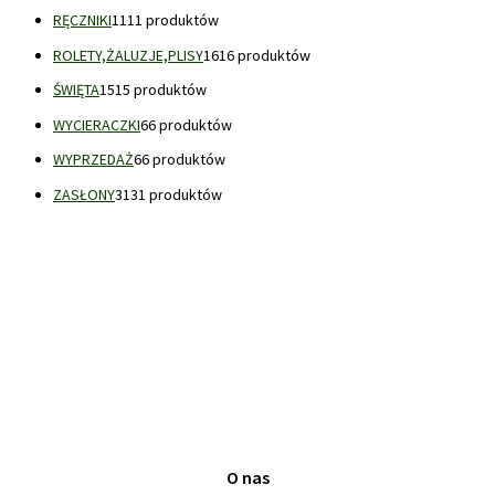
RĘCZNIKI
11
11 produktów
ROLETY,ŻALUZJE,PLISY
16
16 produktów
ŚWIĘTA
15
15 produktów
WYCIERACZKI
6
6 produktów
WYPRZEDAŻ
6
6 produktów
ZASŁONY
31
31 produktów
O nas