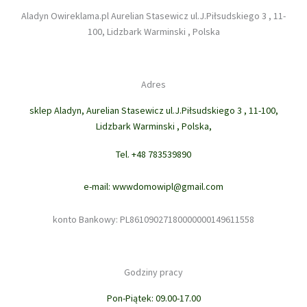
Aladyn Owireklama.pl Aurelian Stasewicz ul.J.Piłsudskiego 3 , 11-
100, Lidzbark Warminski , Polska
Adres
sklep Aladyn, Aurelian Stasewicz ul.J.Piłsudskiego 3 , 11-100,
Lidzbark Warminski , Polska,
Tel. +48 783539890
e-mail: wwwdomowipl@gmail.com
konto Bankowy: PL86109027180000000149611558
Godziny pracy
Pon-Piątek: 09.00-17.00