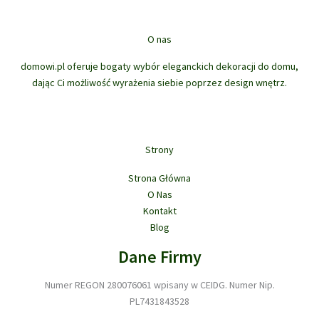
k
w
d
r
k
ó
t
u
o
t
w
ó
k
d
ó
O nas
w
t
u
w
ó
domowi.pl oferuje bogaty wybór eleganckich dekoracji do domu,
k
w
dając Ci możliwość wyrażenia siebie poprzez design wnętrz.
t
ó
w
Strony
Strona Główna
O Nas
Kontakt
Blog
Dane Firmy
Numer REGON 280076061 wpisany w CEIDG. Numer Nip.
PL7431843528