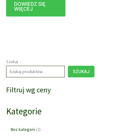
DOWIEDZ SIĘ
599,00 zł.
450,00 zł.
WIĘCEJ
Szukaj
SZUKAJ
Filtruj wg ceny
Kategorie
2
Bez kategorii
2
p