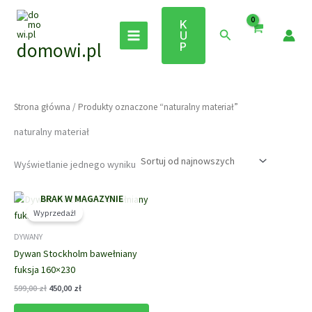
Przejdź
do
K
Szukaj
U
treści
domowi.pl
P
Strona główna
/ Produkty oznaczone “naturalny materiał”
naturalny materiał
Wyświetlanie jednego wyniku
BRAK W MAGAZYNIE
Wyprzedaż!
DYWANY
Dywan Stockholm bawełniany
fuksja 160×230
Pierwotna
Aktualna
599,00
zł
450,00
zł
cena
cena
wynosiła:
wynosi: