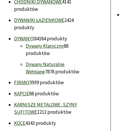
CHODNIKI DYWANOWE
41
41
produktów
DYWANIKI ŁAZIENKOWE
24
24
produkty
DYWANY
184
184 produkty
Dywany Klasyczny
8
8
produktów
Dywany Naturalne
Wełniane
78
78 produktów
FIRANY
39
39 produktów
KAPCIE
8
8 produktów
KARNISZE METALOWE, SZYNY
SUFITOWE
12
12 produktów
KOCE
43
43 produkty