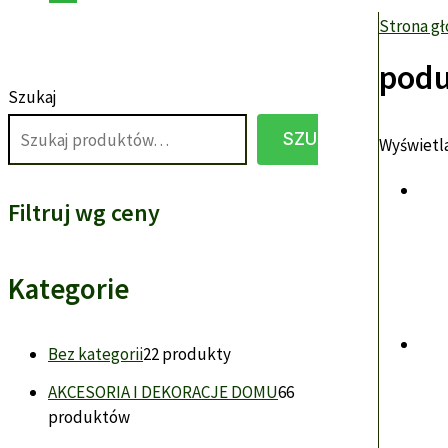
Strona g
podu
Szukaj
SZUKAJ
Wyświetla
Filtruj wg ceny
Kategorie
Bez kategorii
2
2 produkty
AKCESORIA I DEKORACJE DOMU
6
6
produktów