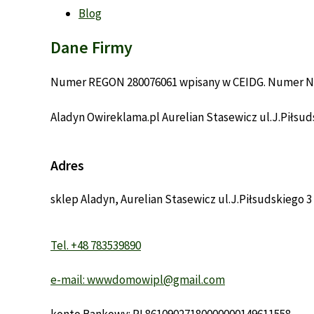
Blog
Dane Firmy
Numer REGON 280076061 wpisany w CEIDG. Numer Ni
Aladyn Owireklama.pl Aurelian Stasewicz ul.J.Piłsuds
Adres
sklep Aladyn, Aurelian Stasewicz ul.J.Piłsudskiego 3 
Tel. +48 783539890
e-mail: wwwdomowipl@gmail.com