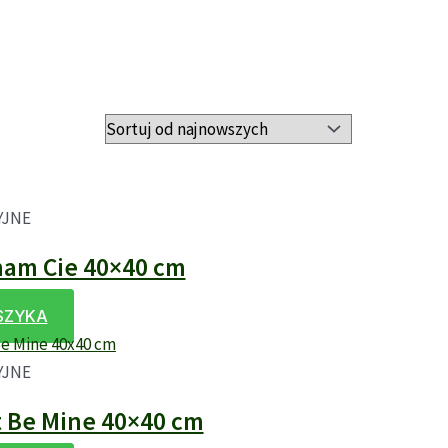
YJNE
am Cie 40×40 cm
SZYKA
YJNE
 Be Mine 40×40 cm