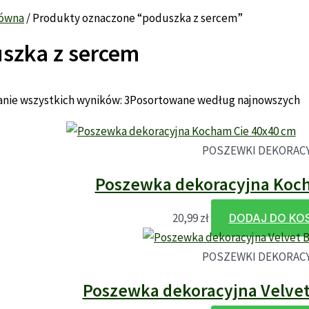
łówna
/ Produkty oznaczone “poduszka z sercem”
szka z sercem
nie wszystkich wyników: 3
Posortowane według najnowszych
POSZEWKI DEKORAC
Poszewka dekoracyjna Koch
20,99
zł
DODAJ DO KO
POSZEWKI DEKORAC
Poszewka dekoracyjna Velvet