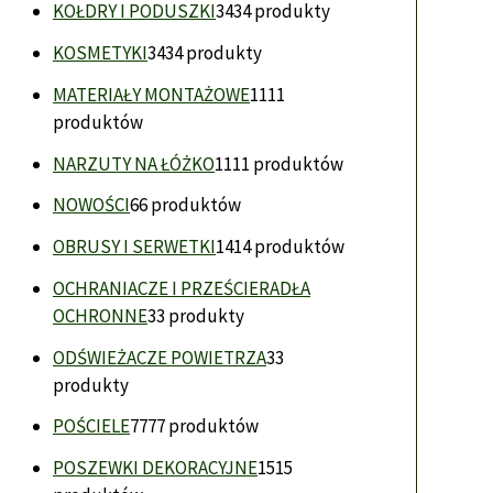
KOŁDRY I PODUSZKI
34
34 produkty
KOSMETYKI
34
34 produkty
MATERIAŁY MONTAŻOWE
11
11
produktów
NARZUTY NA ŁÓŻKO
11
11 produktów
NOWOŚCI
6
6 produktów
OBRUSY I SERWETKI
14
14 produktów
OCHRANIACZE I PRZEŚCIERADŁA
OCHRONNE
3
3 produkty
ODŚWIEŻACZE POWIETRZA
3
3
produkty
POŚCIELE
77
77 produktów
POSZEWKI DEKORACYJNE
15
15