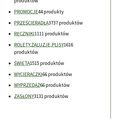
produktów
PROMOCJE
4
4 produkty
PRZEŚCIERADŁA
37
37 produktów
RĘCZNIKI
11
11 produktów
ROLETY,ŻALUZJE,PLISY
16
16
produktów
ŚWIĘTA
15
15 produktów
WYCIERACZKI
6
6 produktów
WYPRZEDAŻ
6
6 produktów
ZASŁONY
31
31 produktów