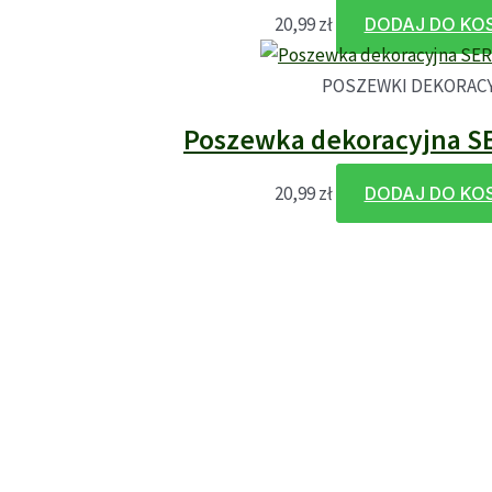
20,99
zł
DODAJ DO KO
POSZEWKI DEKORAC
Poszewka dekoracyjna S
20,99
zł
DODAJ DO KO