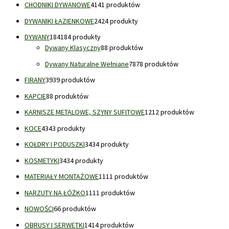
CHODNIKI DYWANOWE
41
41 produktów
DYWANIKI ŁAZIENKOWE
24
24 produkty
DYWANY
184
184 produkty
Dywany Klasyczny
8
8 produktów
Dywany Naturalne Wełniane
78
78 produktów
FIRANY
39
39 produktów
KAPCIE
8
8 produktów
KARNISZE METALOWE, SZYNY SUFITOWE
12
12 produktów
KOCE
43
43 produkty
KOŁDRY I PODUSZKI
34
34 produkty
KOSMETYKI
34
34 produkty
MATERIAŁY MONTAŻOWE
11
11 produktów
NARZUTY NA ŁÓŻKO
11
11 produktów
NOWOŚCI
6
6 produktów
OBRUSY I SERWETKI
14
14 produktów