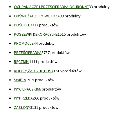
OCHRANIACZE I PRZEŚCIERADŁA OCHRONNE
3
3 produkty
ODŚWIEŻACZE POWIETRZA
3
3 produkty
POŚCIELE
77
77 produktów
POSZEWKI DEKORACYJNE
15
15 produktów
PROMOCJE
4
4 produkty
PRZEŚCIERADŁA
37
37 produktów
RĘCZNIKI
11
11 produktów
ROLETY,ŻALUZJE,PLISY
16
16 produktów
ŚWIĘTA
15
15 produktów
WYCIERACZKI
6
6 produktów
WYPRZEDAŻ
6
6 produktów
ZASŁONY
31
31 produktów