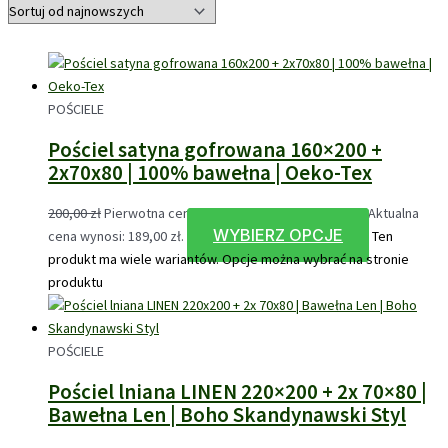
POŚCIELE
Pościel satyna gofrowana 160×200 +
2x70x80 | 100% bawełna | Oeko-Tex
200,00
zł
Pierwotna cena wynosiła: 200,00 zł.
189,00
zł
Aktualna
WYBIERZ OPCJE
cena wynosi: 189,00 zł.
Ten
produkt ma wiele wariantów. Opcje można wybrać na stronie
produktu
POŚCIELE
Pościel lniana LINEN 220×200 + 2x 70×80 |
Bawełna Len | Boho Skandynawski Styl