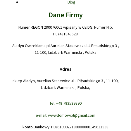
Blog
Dane Firmy
Numer REGON 280076061 wpisany w CEIDG. Numer Nip.
PL7431843528
Aladyn Owireklama.pl Aurelian Stasewicz ul.J.Piłsudskiego 3 ,
11-100, Lidzbark Warminski , Polska
Adres
sklep Aladyn, Aurelian Stasewicz ul.J.Piłsudskiego 3 , 11-100,
Lidzbark Warminski , Polska,
Tel. +48 783539890
e-mail: wwwdomowipl@gmail.com
konto Bankowy: PL86109027180000000149611558