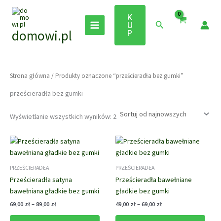
Przejdź
do
K
Szukaj
U
treści
domowi.pl
P
Strona główna
/ Produkty oznaczone “prześcieradła bez gumki”
prześcieradła bez gumki
Posortowane
Wyświetlanie wszystkich wyników: 2
według
najnowszych
PRZEŚCIERADŁA
PRZEŚCIERADŁA
Prześcieradła satyna
Prześcieradła bawełniane
bawełniana gładkie bez gumki
gładkie bez gumki
Zakres
Zakres
69,00
zł
–
89,00
zł
49,00
zł
–
69,00
zł
cen:
cen:
Ten
Ten
od
od