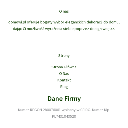
t
u
o
t
w
ó
k
d
ó
O nas
w
t
u
w
ó
domowi.pl oferuje bogaty wybór eleganckich dekoracji do domu,
k
w
dając Ci możliwość wyrażenia siebie poprzez design wnętrz.
t
ó
w
Strony
Strona Główna
O Nas
Kontakt
Blog
Dane Firmy
Numer REGON 280076061 wpisany w CEIDG. Numer Nip.
PL7431843528