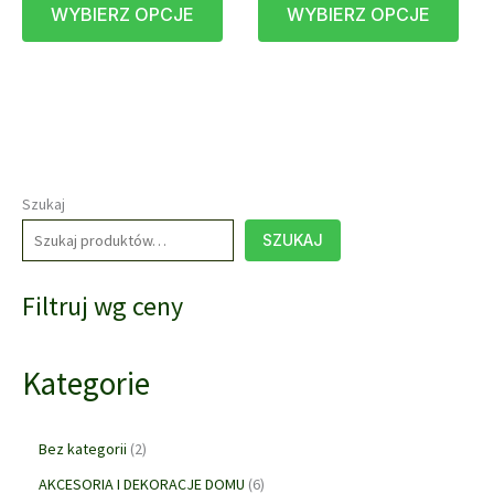
WYBIERZ OPCJE
WYBIERZ OPCJE
produkt
prod
69,00 zł
49,00 zł
do
do
ma
ma
89,00 zł
69,00 zł
wiele
wiele
wariantów.
waria
Opcje
Opcj
można
możn
wybrać
wybr
na
na
Szukaj
stronie
stron
SZUKAJ
produktu
prod
Filtruj wg ceny
Kategorie
2
Bez kategorii
2
p
6
AKCESORIA I DEKORACJE DOMU
6