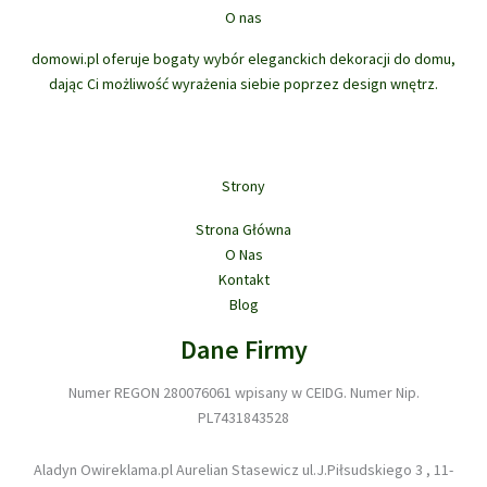
ó
k
d
ó
O nas
w
t
u
w
ó
domowi.pl oferuje bogaty wybór eleganckich dekoracji do domu,
k
w
dając Ci możliwość wyrażenia siebie poprzez design wnętrz.
t
ó
w
Strony
Strona Główna
O Nas
Kontakt
Blog
Dane Firmy
Numer REGON 280076061 wpisany w CEIDG. Numer Nip.
PL7431843528
Aladyn Owireklama.pl Aurelian Stasewicz ul.J.Piłsudskiego 3 , 11-