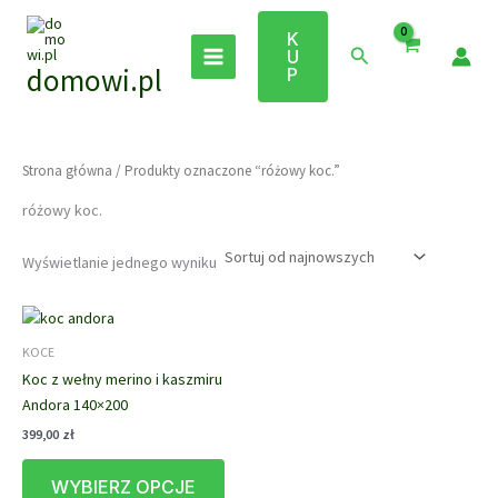
Przejdź
do
K
Szukaj
U
treści
domowi.pl
P
Strona główna
/ Produkty oznaczone “różowy koc.”
różowy koc.
Wyświetlanie jednego wyniku
KOCE
Koc z wełny merino i kaszmiru
Andora 140×200
399,00
zł
Ten
WYBIERZ OPCJE
produkt