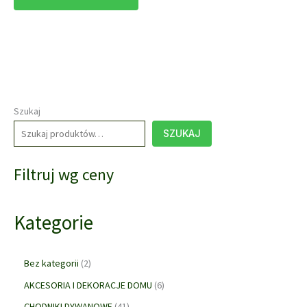
ma
wiele
wariantów.
Opcje
można
wybrać
na
Szukaj
stronie
SZUKAJ
produktu
Filtruj wg ceny
Kategorie
2
Bez kategorii
2
p
6
AKCESORIA I DEKORACJE DOMU
6
r
p
o
4
CHODNIKI DYWANOWE
41