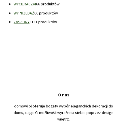
WYCIERACZKI
6
6 produktów
WYPRZEDAŻ
6
6 produktów
ZASŁONY
31
31 produktów
O nas
domowi.pl oferuje bogaty wybór eleganckich dekoracji do
domu, dając Ci możliwość wyrażenia siebie poprzez design
wnętrz.