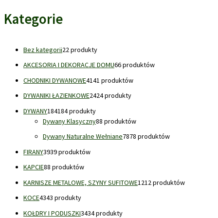
Kategorie
Bez kategorii
2
2 produkty
AKCESORIA I DEKORACJE DOMU
6
6 produktów
CHODNIKI DYWANOWE
41
41 produktów
DYWANIKI ŁAZIENKOWE
24
24 produkty
DYWANY
184
184 produkty
Dywany Klasyczny
8
8 produktów
Dywany Naturalne Wełniane
78
78 produktów
FIRANY
39
39 produktów
KAPCIE
8
8 produktów
KARNISZE METALOWE, SZYNY SUFITOWE
12
12 produktów
KOCE
43
43 produkty
KOŁDRY I PODUSZKI
34
34 produkty