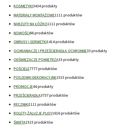
KOSMETYKI
34
34 produkty
MATERIAŁY MONTAŻOWE
11
11 produktów
NARZUTY NA ŁÓŻKO
11
11 produktów
NOWOŚCI
6
6 produktów
OBRUSY I SERWETKI
14
14 produktów
OCHRANIACZE I PRZEŚCIERADŁA OCHRONNE
3
3 produkty
ODŚWIEŻACZE POWIETRZA
3
3 produkty
POŚCIELE
77
77 produktów
POSZEWKI DEKORACYJNE
15
15 produktów
PROMOCJE
4
4 produkty
PRZEŚCIERADŁA
37
37 produktów
RĘCZNIKI
11
11 produktów
ROLETY,ŻALUZJE,PLISY
16
16 produktów
ŚWIĘTA
15
15 produktów