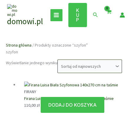
Przejdź
do
K
Szukaj
U
treści
domowi.pl
P
Strona główna
/ Produkty oznaczone “szyfon”
szyfon
Wyświetlanie jednego wyniku
FIRANY
Firana Luisa Biała Szyfonowa 140×270 cm na taśmie
DODAJ DO KOSZYKA
110,00
zł