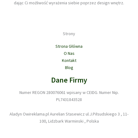
dając Ci możliwość wyrażenia siebie poprzez design wnętrz.
Strony
Strona Główna
O Nas
Kontakt
Blog
Dane Firmy
Numer REGON 280076061 wpisany w CEIDG. Numer Nip.
PL7431843528
Aladyn Owireklama.pl Aurelian Stasewicz ul.J.Piłsudskiego 3 , 11-
100, Lidzbark Warminski , Polska