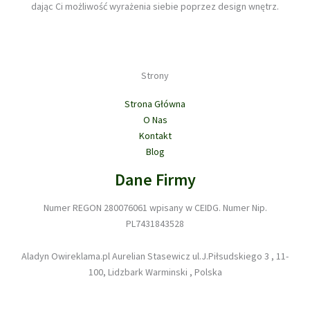
dając Ci możliwość wyrażenia siebie poprzez design wnętrz.
Strony
Strona Główna
O Nas
Kontakt
Blog
Dane Firmy
Numer REGON 280076061 wpisany w CEIDG. Numer Nip.
PL7431843528
Aladyn Owireklama.pl Aurelian Stasewicz ul.J.Piłsudskiego 3 , 11-
100, Lidzbark Warminski , Polska