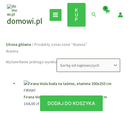
Przejdź
do
K
Szukaj
U
treści
domowi.pl
P
Strona główna
/ Produkty oznaczone “tkanina”
tkanina
Wyświetlanie jednego wyniku
FIRANY
Firana Viola biała na taśmie, etamina 300×250 cm
DODAJ DO KOSZYKA
164,00
zł