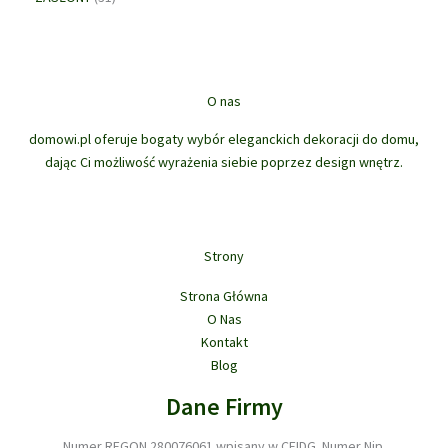
d
t
r
1
d
w
k
u
ó
o
p
u
t
k
w
d
r
k
ó
t
u
o
t
w
ó
k
d
ó
O nas
w
t
u
w
ó
domowi.pl oferuje bogaty wybór eleganckich dekoracji do domu,
k
w
dając Ci możliwość wyrażenia siebie poprzez design wnętrz.
t
ó
w
Strony
Strona Główna
O Nas
Kontakt
Blog
Dane Firmy
Numer REGON 280076061 wpisany w CEIDG. Numer Nip.