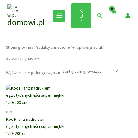
Przejdź
do
K
Szukaj
U
treści
domowi.pl
P
Strona główna
/ Produkty oznaczone “#tropikalnynadruk”
#tropikalnynadruk
Wyświetlanie jednego wyniku
KOCE
Koc Pilar z nadrukiem
egzotycznych liści super miękki
150×200 cm