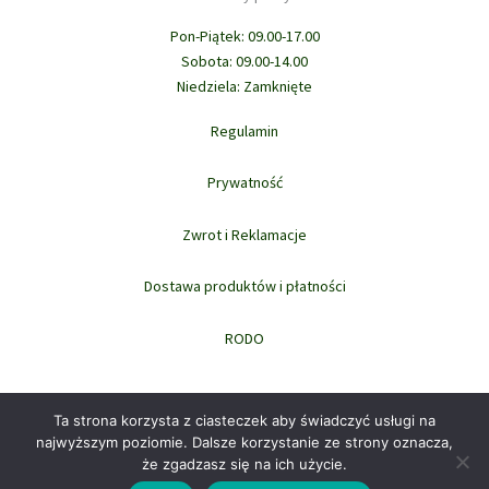
Pon-Piątek: 09.00-17.00
Sobota: 09.00-14.00
Niedziela: Zamknięte
Regulamin
Prywatność
Zwrot i Reklamacje
Dostawa produktów i płatności
RODO
Ta strona korzysta z ciasteczek aby świadczyć usługi na
najwyższym poziomie. Dalsze korzystanie ze strony oznacza,
że zgadzasz się na ich użycie.
Prawa autorskie © 2026 domowi.pl