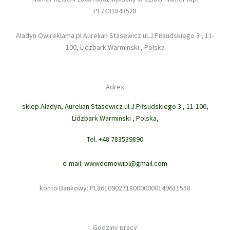
PL7431843528
Aladyn Owireklama.pl Aurelian Stasewicz ul.J.Piłsudskiego 3 , 11-
100, Lidzbark Warminski , Polska
Adres
sklep Aladyn, Aurelian Stasewicz ul.J.Piłsudskiego 3 , 11-100,
Lidzbark Warminski , Polska,
Tel. +48 783539890
e-mail: wwwdomowipl@gmail.com
konto Bankowy: PL86109027180000000149611558
Godziny pracy