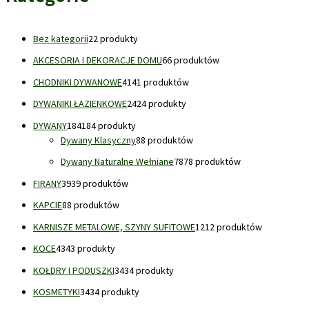
Bez kategorii
2
2 produkty
AKCESORIA I DEKORACJE DOMU
6
6 produktów
CHODNIKI DYWANOWE
41
41 produktów
DYWANIKI ŁAZIENKOWE
24
24 produkty
DYWANY
184
184 produkty
Dywany Klasyczny
8
8 produktów
Dywany Naturalne Wełniane
78
78 produktów
FIRANY
39
39 produktów
KAPCIE
8
8 produktów
KARNISZE METALOWE, SZYNY SUFITOWE
12
12 produktów
KOCE
43
43 produkty
KOŁDRY I PODUSZKI
34
34 produkty
KOSMETYKI
34
34 produkty