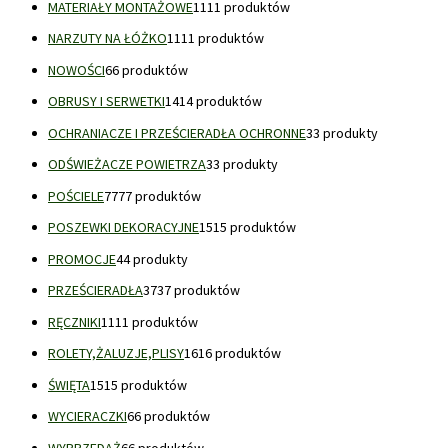
MATERIAŁY MONTAŻOWE
11
11 produktów
NARZUTY NA ŁÓŻKO
11
11 produktów
NOWOŚCI
6
6 produktów
OBRUSY I SERWETKI
14
14 produktów
OCHRANIACZE I PRZEŚCIERADŁA OCHRONNE
3
3 produkty
ODŚWIEŻACZE POWIETRZA
3
3 produkty
POŚCIELE
77
77 produktów
POSZEWKI DEKORACYJNE
15
15 produktów
PROMOCJE
4
4 produkty
PRZEŚCIERADŁA
37
37 produktów
RĘCZNIKI
11
11 produktów
ROLETY,ŻALUZJE,PLISY
16
16 produktów
ŚWIĘTA
15
15 produktów
WYCIERACZKI
6
6 produktów
WYPRZEDAŻ
6
6 produktów