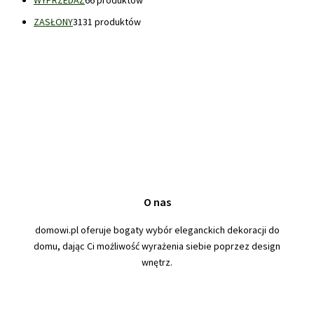
ZASŁONY
31
31 produktów
O nas
domowi.pl oferuje bogaty wybór eleganckich dekoracji do
domu, dając Ci możliwość wyrażenia siebie poprzez design
wnętrz.