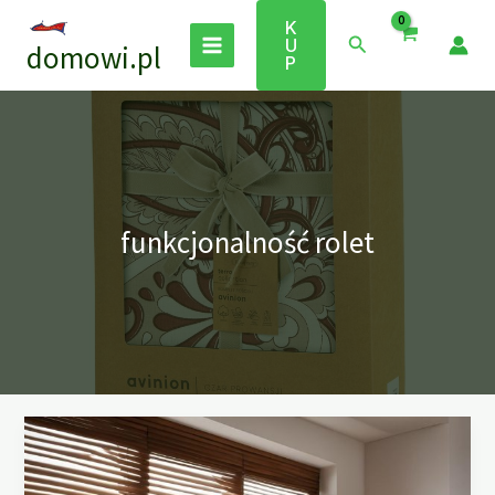
Przejdź
K
do
Szukaj
U
domowi.pl
treści
P
funkcjonalność rolet