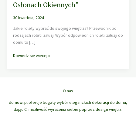
Osłonach Okiennych”
30 kwietnia, 2024
Jakie rolety wybrać do swojego wnętrza? Przewodnik po
rodzajach rolet i żaluzji Wybór odpowiednich rolet i żaluzji do
domu to […]
„Rolety,
Dowiedz się więcej »
Żaluzje,
Rolety
Rzymskie,
Panele
Trackie
O nas
i
domowi.pl oferuje bogaty wybór eleganckich dekoracji do domu,
Moskitiery
dając Ci możliwość wyrażenia siebie poprzez design wnętrz.
–
Kompletny
Przewodnik
po