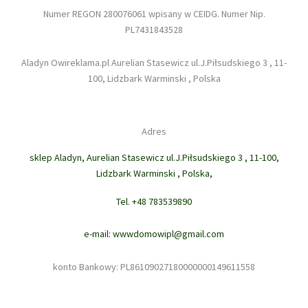
Numer REGON 280076061 wpisany w CEIDG. Numer Nip.
PL7431843528
Aladyn Owireklama.pl Aurelian Stasewicz ul.J.Piłsudskiego 3 , 11-
100, Lidzbark Warminski , Polska
Adres
sklep Aladyn, Aurelian Stasewicz ul.J.Piłsudskiego 3 , 11-100,
Lidzbark Warminski , Polska,
Tel. +48 783539890
e-mail: wwwdomowipl@gmail.com
konto Bankowy: PL86109027180000000149611558