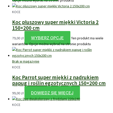
Opcje można wybrać na stronie produktu
KOCE
Koc pluszowy super miękki Victoria 2
150×200 cm
WYBIERZ OPCJE
79,00
zł
Ten produkt ma wiele
wariantów. Opcje można wybrać na stronie produktu
Brak w magazynie
KOCE
Koc Parrot super miękki z nadrukiem
papug i roślin egzotycznych 150×200 cm
DOWIEDZ SIĘ WIĘCEJ
99,00
zł
KOCE