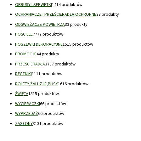
OBRUSY I SERWETKI
14
14 produktów
OCHRANIACZE I PRZEŚCIERADŁA OCHRONNE
3
3 produkty
ODŚWIEŻACZE POWIETRZA
3
3 produkty
POŚCIELE
77
77 produktów
POSZEWKI DEKORACYJNE
15
15 produktów
PROMOCJE
4
4 produkty
PRZEŚCIERADŁA
37
37 produktów
RĘCZNIKI
11
11 produktów
ROLETY,ŻALUZJE,PLISY
16
16 produktów
ŚWIĘTA
15
15 produktów
WYCIERACZKI
6
6 produktów
WYPRZEDAŻ
6
6 produktów
ZASŁONY
31
31 produktów