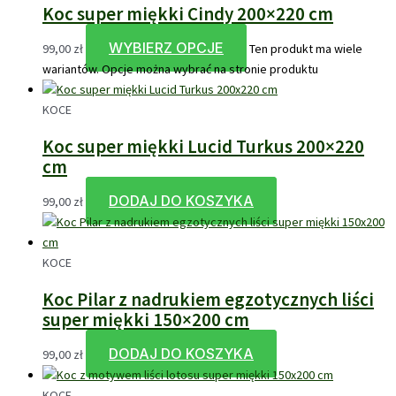
Koc super miękki Cindy 200×220 cm
WYBIERZ OPCJE
99,00
zł
Ten produkt ma wiele
wariantów. Opcje można wybrać na stronie produktu
KOCE
Koc super miękki Lucid Turkus 200×220
cm
DODAJ DO KOSZYKA
99,00
zł
KOCE
Koc Pilar z nadrukiem egzotycznych liści
super miękki 150×200 cm
DODAJ DO KOSZYKA
99,00
zł
KOCE