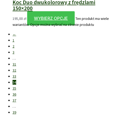
Koc Duo dwukolorowy z frędzlami
150×200
WYBIERZ OPCJE
195,00
zł
Ten produkt ma wiele
wariantów. Opcje można wybrać na stronie produktu
←
1
2
3
…
31
32
33
34
35
36
37
…
39