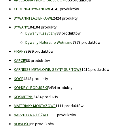
CHODNIKI DYWANOWE
41
41 produktów
DYWANIKI ŁAZIENKOWE
24
24 produkty
DYWANY
184
184 produkty
Dywany Klasyczny
8
8 produktów
Dywany Naturalne Wełniane
78
78 produktów
FIRANY
39
39 produktów
KAPCIE
8
8 produktów
KARNISZE METALOWE, SZYNY SUFITOWE
12
12 produktów
KOCE
43
43 produkty
KOŁDRY I PODUSZKI
34
34 produkty
KOSMETYKI
34
34 produkty
MATERIAŁY MONTAŻOWE
11
11 produktów
NARZUTY NA ŁÓŻKO
11
11 produktów
NOWOŚCI
6
6 produktów