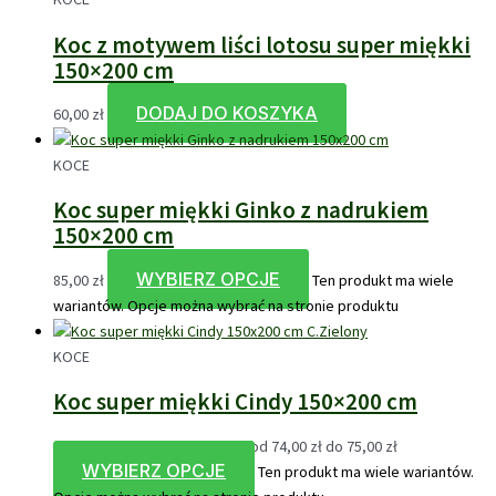
Koc z motywem liści lotosu super miękki
150×200 cm
DODAJ DO KOSZYKA
60,00
zł
KOCE
Koc super miękki Ginko z nadrukiem
150×200 cm
WYBIERZ OPCJE
85,00
zł
Ten produkt ma wiele
wariantów. Opcje można wybrać na stronie produktu
KOCE
Koc super miękki Cindy 150×200 cm
74,00
zł
–
75,00
zł
Zakres cen: od 74,00 zł do 75,00 zł
WYBIERZ OPCJE
Ten produkt ma wiele wariantów.