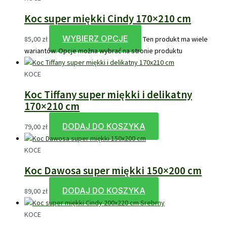
Koc super miękki Cindy 170×210 cm
WYBIERZ OPCJE
85,00
zł
Ten produkt ma wiele
wariantów. Opcje można wybrać na stronie produktu
KOCE
Koc Tiffany super miękki i delikatny
170×210 cm
DODAJ DO KOSZYKA
79,00
zł
KOCE
Koc Dawosa super miękki 150×200 cm
DODAJ DO KOSZYKA
89,00
zł
KOCE