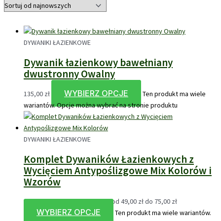
DYWANIKI ŁAZIENKOWE
Dywanik łazienkowy bawełniany
dwustronny Owalny
WYBIERZ OPCJE
135,00
zł
Ten produkt ma wiele
wariantów. Opcje można wybrać na stronie produktu
DYWANIKI ŁAZIENKOWE
Komplet Dywaników Łazienkowych z
Wycięciem Antypoślizgowe Mix Kolorów i
Wzorów
49,00
zł
–
75,00
zł
Zakres cen: od 49,00 zł do 75,00 zł
WYBIERZ OPCJE
Ten produkt ma wiele wariantów.