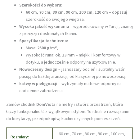
Szerokości do wyboru:
60 cm
,
70 cm
,
80 cm
,
90 cm
,
100 cm
,
120 cm
– dopasuj
szerokość do swojego wnętrza.
Wysoka jakość wykonania
– wyprodukowany w Turcji, znanej
z precyzji i doskonałych tkanin.
Specyfikacja techniczna:
Masa:
2500 g/m²
,
Wysokość runa:
ok. 13 mm
– miękki i komfortowy w
dotyku, a jednocześnie odporny na użytkowanie.
Nowoczesny design
– jasnoszary odcień i subtelny wzór
pasują do każdej aranżacji, od klasycznej po nowoczesną.
Łatwy w pielęgnacji
– wytrzymały materiał odporny na
codzienne zabrudzenia.
Zamów chodnik
DomVista
na metry i stwórz przestrzeń, która
łączy funkcjonalność z wyjątkowym stylem. To idealne rozwiązanie
do korytarzy, przedpokojów, kuchni czy innych pomieszczeń.
60 cm, 70 cm, 80 cm, 90 cm, 100 cm,
Rozmiary: