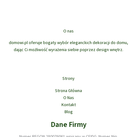
14,40 zł
14,40 zł
wiele
wiele
wariantów.
waria
Opcje
Opcj
można
możn
O nas
wybrać
wybr
na
na
domowi.pl oferuje bogaty wybór eleganckich dekoracji do domu,
stronie
stron
dając Ci możliwość wyrażenia siebie poprzez design wnętrz.
produktu
prod
Strony
Strona Główna
O Nas
Kontakt
Blog
Dane Firmy
Numer REGON 280076061 wpisany w CEIDG. Numer Nip.