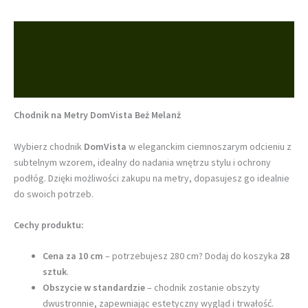
Opis
Informacje dodatkowe
Opinie (0)
Chodnik na Metry DomVista Beż Melanż
Wybierz chodnik
DomVista
w eleganckim ciemnoszarym odcieniu z
subtelnym wzorem, idealny do nadania wnętrzu stylu i ochrony
podłóg. Dzięki możliwości zakupu na metry, dopasujesz go idealnie
do swoich potrzeb.
Cechy produktu:
Cena za 10 cm
– potrzebujesz 280 cm? Dodaj do koszyka
28
sztuk
.
Obszycie w standardzie
– chodnik zostanie obszyty
dwustronnie, zapewniając estetyczny wygląd i trwałość.