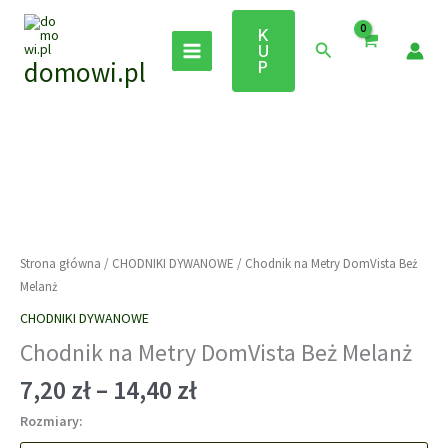
Przejdź
do
K
Szukaj
U
treści
domowi.pl
P
Strona główna
/
CHODNIKI DYWANOWE
/ Chodnik na Metry DomVista Beż
Melanż
CHODNIKI DYWANOWE
Chodnik na Metry DomVista Beż Melanż
Zakres
7,20
zł
–
14,40
zł
cen:
Rozmiary:
od