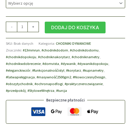
7,20 zł
do
14,40 zł
ilość
-
+
DODAJ DO KOSZYKA
Chodnik
na
SKU:
Brak danych
Kategoria:
CHODNIKI DYWANOWE
Metry
Znaczniki:
#13mmrun
,
#chodnikdodom
,
#chodnikdodomu
,
DomVista
#chodnikdopokoju
,
#chodniknakorytarz
,
#chodniknametry
,
Beż
#chodnikwdobrecenie
,
#domvista
,
#dywanik
,
#dywanikdopokoju
,
Melanż
#eleganckiwzór
,
#funkcjonalnośćistyl
,
#korytarz
,
#kupnametry
,
#łatwapielęgnacja
,
#masywność2500gm2
,
#NowoczesnyDesign
,
#obszytychodnik
,
#ochronapodłogi
,
#praktycznerozwiązanie
,
#przedpokój
,
#StyloweWnętrza
,
#turcja
Bezpieczne płatności