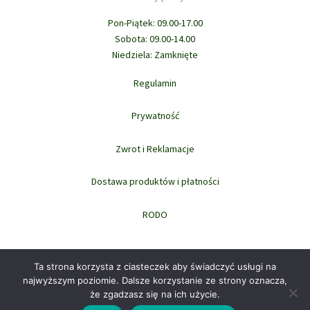
Pon-Piątek: 09.00-17.00
Sobota: 09.00-14.00
Niedziela: Zamknięte
Regulamin
Prywatność
Zwrot i Reklamacje
Dostawa produktów i płatności
RODO
Ta strona korzysta z ciasteczek aby świadczyć usługi na
najwyższym poziomie. Dalsze korzystanie ze strony oznacza,
że zgadzasz się na ich użycie.
Prawa autorskie © 2026 domowi.pl