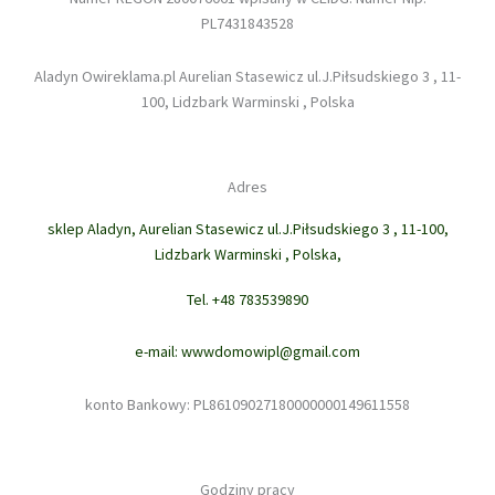
PL7431843528
Aladyn Owireklama.pl Aurelian Stasewicz ul.J.Piłsudskiego 3 , 11-
100, Lidzbark Warminski , Polska
Adres
sklep Aladyn, Aurelian Stasewicz ul.J.Piłsudskiego 3 , 11-100,
Lidzbark Warminski , Polska,
Tel. +48 783539890
e-mail: wwwdomowipl@gmail.com
konto Bankowy: PL86109027180000000149611558
Godziny pracy