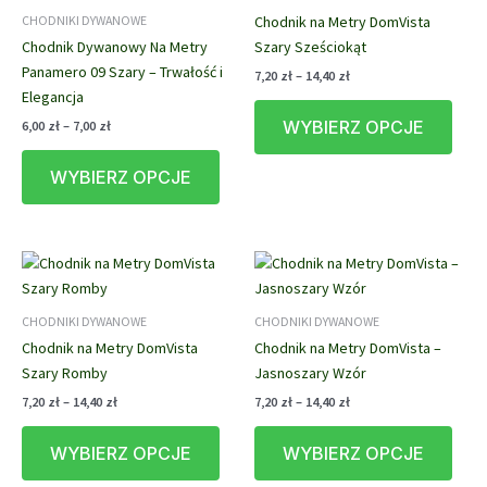
Chodnik na Metry DomVista
CHODNIKI DYWANOWE
Chodnik Dywanowy Na Metry
Szary Sześciokąt
Panamero 09 Szary – Trwałość i
Zakres
7,20
zł
–
14,40
zł
cen:
Elegancja
Ten
od
Zakres
WYBIERZ OPCJE
6,00
zł
–
7,00
zł
prod
7,20 zł
cen:
do
Ten
ma
od
14,40 zł
WYBIERZ OPCJE
produkt
wiele
6,00 zł
do
ma
waria
7,00 zł
wiele
Opcj
wariantów.
możn
Opcje
wybr
można
na
CHODNIKI DYWANOWE
CHODNIKI DYWANOWE
wybrać
stron
Chodnik na Metry DomVista
Chodnik na Metry DomVista –
na
prod
Szary Romby
Jasnoszary Wzór
stronie
produktu
Zakres
Zakres
7,20
zł
–
14,40
zł
7,20
zł
–
14,40
zł
cen:
cen:
Ten
Ten
od
od
WYBIERZ OPCJE
WYBIERZ OPCJE
produkt
prod
7,20 zł
7,20 zł
do
do
ma
ma